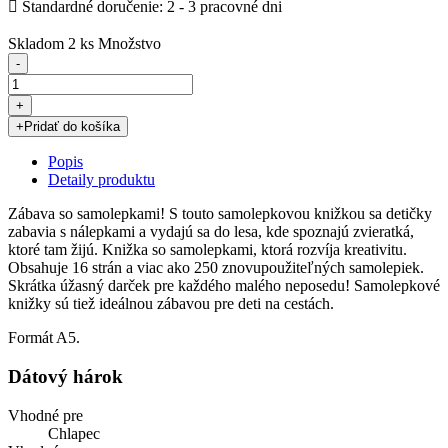

Štandardné doručenie: 2 - 3 pracovné dni
Skladom
2 ks
Množstvo
-
+
+
Pridať do košíka
Popis
Detaily produktu
Zábava so samolepkami! S touto samolepkovou knižkou sa detičky
zabavia s nálepkami a vydajú sa do lesa, kde spoznajú zvieratká,
ktoré tam žijú. Knižka so samolepkami, ktorá rozvíja kreativitu.
Obsahuje 16 strán a viac ako 250 znovupoužiteľných samolepiek.
Skrátka úžasný darček pre každého malého neposedu! Samolepkové
knižky sú tiež ideálnou zábavou pre deti na cestách.
Formát A5.
Dátový hárok
Vhodné pre
Chlapec