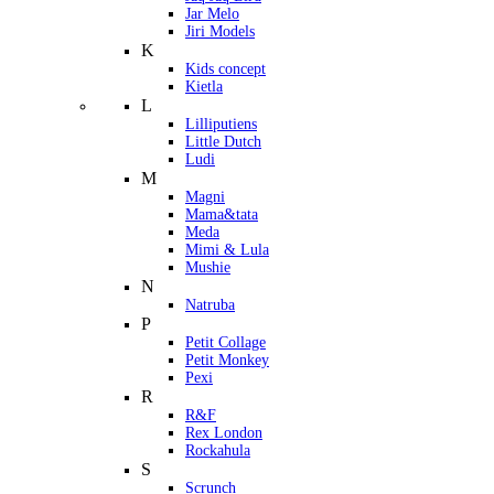
Jar Melo
Jiri Models
K
Kids concept
Kietla
L
Lilliputiens
Little Dutch
Ludi
M
Magni
Mama&tata
Meda
Mimi & Lula
Mushie
N
Natruba
P
Petit Collage
Petit Monkey
Pexi
R
R&F
Rex London
Rockahula
S
Scrunch