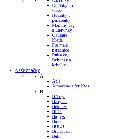
Dáždniky
Doplnky do
vlasov
Hodinky a
peňaženky
Mommy bag
a Ľadvinky
Okuliare
Kietla
Pre malé
parádnice
Ruksaky,
ľadvinky a
kabelky
Naše značky
A
Apli
Atmosphera for Kids
B
B-Toys
Baby art
Belimex
BIBS
Bigjigs
Bino
BOLO
Brainstrom
Buki