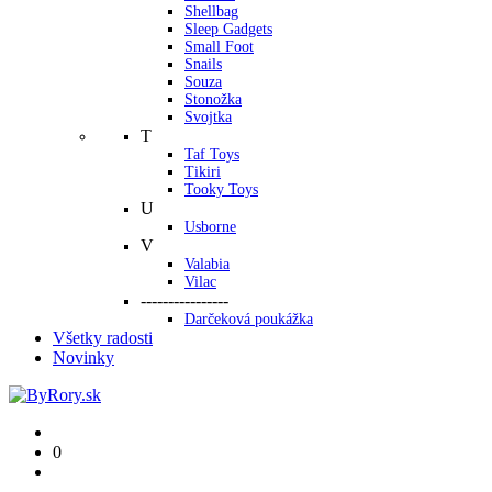
Shellbag
Sleep Gadgets
Small Foot
Snails
Souza
Stonožka
Svojtka
T
Taf Toys
Tikiri
Tooky Toys
U
Usborne
V
Valabia
Vilac
----------------
Darčeková poukážka
Všetky radosti
Novinky
0