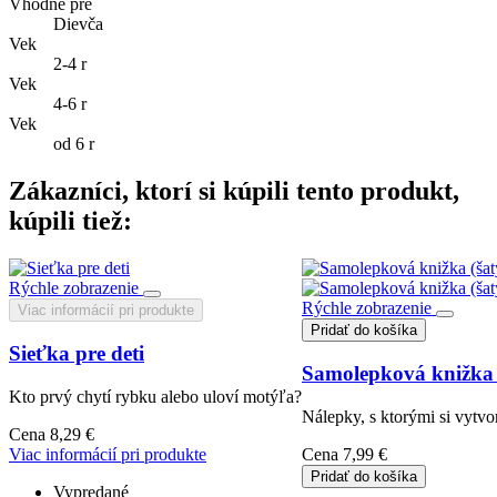
Vhodné pre
Dievča
Vek
2-4 r
Vek
4-6 r
Vek
od 6 r
Zákazníci, ktorí si kúpili tento produkt,
kúpili tiež:
Rýchle zobrazenie
Rýchle zobrazenie
Viac informácií pri produkte
Pridať do košíka
Sieťka pre deti
Samolepková knižka 
Kto prvý chytí rybku alebo uloví motýľa?
Nálepky, s ktorými si vytvo
Cena
8,29 €
Viac informácií pri produkte
Cena
7,99 €
Pridať do košíka
Vypredané