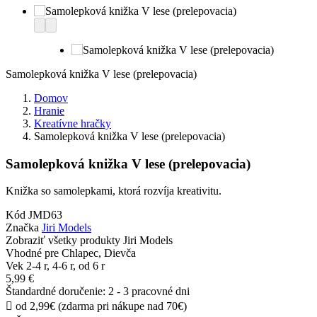
Samolepková knižka V lese (prelepovacia)
Domov
Hranie
Kreatívne hračky
Samolepková knižka V lese (prelepovacia)
Samolepková knižka V lese (prelepovacia)
Knižka so samolepkami, ktorá rozvíja kreativitu.
Kód
JMD63
Značka
Jiri Models
Zobraziť všetky produkty Jiri Models
Vhodné pre
Chlapec, Dievča
Vek
2-4 r, 4-6 r, od 6 r
5,99 €
Štandardné doručenie: 2 - 3 pracovné dni

od 2,99€ (zdarma pri nákupe nad 70€)