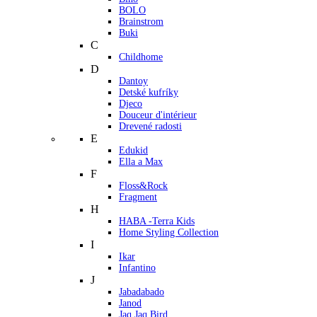
BOLO
Brainstrom
Buki
C
Childhome
D
Dantoy
Detské kufríky
Djeco
Douceur d'intérieur
Drevené radosti
E
Edukid
Ella a Max
F
Floss&Rock
Fragment
H
HABA -Terra Kids
Home Styling Collection
I
Ikar
Infantino
J
Jabadabado
Janod
Jaq Jaq Bird