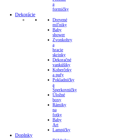
a
formičky
Dekorácie
Drevené
míľniky
Baby
shower
Zvonkohry
a
hracie
skrinky
Dekoračné
vankúšiky
Koberčeky
a pufy
Pokladničky
a
Šperkovničky
Úložné
boxy
Rámiky
na
fotky
Baby
Art
Lampičky
Doplnky