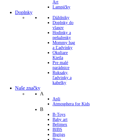
Art
Lampičky
Doplnky
Dáždniky
Doplnky do
vlasov
Hodinky a
peňaženky
Mommy bag
a Ľadvinky
Okuliare
Kietla
Pre malé
parádnice
Ruksaky,
ľadvinky a
kabelky
Naše značky
A
Apli
Atmosphera for Kids
B
B-Toys
Baby art
Belimex
BIBS
Bigjigs
Bino