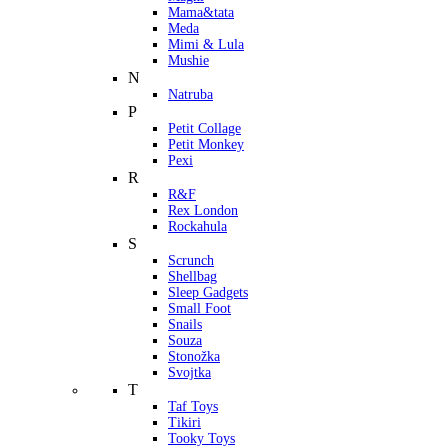
Mama&tata
Meda
Mimi & Lula
Mushie
N
Natruba
P
Petit Collage
Petit Monkey
Pexi
R
R&F
Rex London
Rockahula
S
Scrunch
Shellbag
Sleep Gadgets
Small Foot
Snails
Souza
Stonožka
Svojtka
T
Taf Toys
Tikiri
Tooky Toys