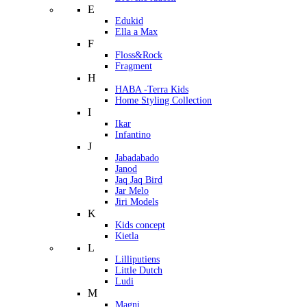
E
Edukid
Ella a Max
F
Floss&Rock
Fragment
H
HABA -Terra Kids
Home Styling Collection
I
Ikar
Infantino
J
Jabadabado
Janod
Jaq Jaq Bird
Jar Melo
Jiri Models
K
Kids concept
Kietla
L
Lilliputiens
Little Dutch
Ludi
M
Magni