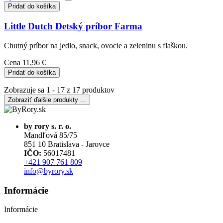
Pridať do košíka
Little Dutch Detský príbor Farma
Chutný príbor na jedlo, snack, ovocie a zeleninu s flaškou.
Cena
11,96 €
Pridať do košíka
Zobrazuje sa 1 - 17 z 17 produktov
Zobraziť ďalšie produkty ...
by rory s. r. o.
Mandľová 85/75
851 10 Bratislava - Jarovce
IČO:
56017481
+421 907 761 809
info@byrory.sk
Informácie
Informácie