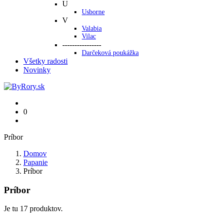
U
Usborne
V
Valabia
Vilac
----------------
Darčeková poukážka
Všetky radosti
Novinky
0
Príbor
Domov
Papanie
Príbor
Príbor
Je tu
17
produktov.