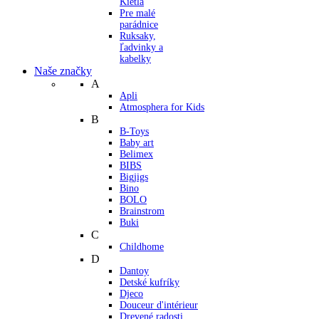
Kietla
Pre malé
parádnice
Ruksaky,
ľadvinky a
kabelky
Naše značky
A
Apli
Atmosphera for Kids
B
B-Toys
Baby art
Belimex
BIBS
Bigjigs
Bino
BOLO
Brainstrom
Buki
C
Childhome
D
Dantoy
Detské kufríky
Djeco
Douceur d'intérieur
Drevené radosti