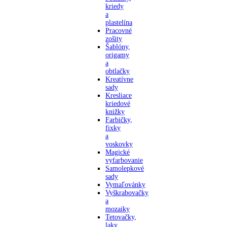
kriedy
a
plastelína
Pracovné
zošity
Šablóny,
origamy
a
obtlačky
Kreatívne
sady
Kresliace
kriedové
knižky
Farbičky,
fixky
a
voskovky
Magické
vyfarbovanie
Samolepkové
sady
Vymaľovánky
Vyškrabovačky
a
mozaiky
Tetovačky,
laky