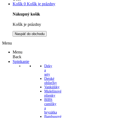
Košík
0
Košík je prázdny
Nákupný košík
Košík je prázdny
Naspäť do obchodu
Menu
Menu
Back
Spinkanie
Deky
a
sety
Detské
obliečky
Vankúšiky
Mušelínové
plienky
BIBS
cumlíky
a
hryzátka
Bambusové