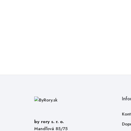
0-6 m
2
6-12 m
2
1-2 r
2
2-4 r
2
4-6 r
2
od 6 r
2
Info
Kont
by rory s. r. o.
Dopr
Mandľová 85/75