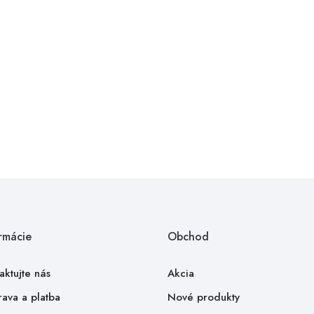
KRUHOVÝ KOBEREC LES
Normálna
Cena
23,99 €
21,59 €
cena
rmácie
Obchod
aktujte nás
Akcia
ava a platba
Nové produkty