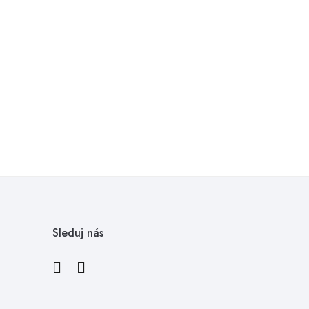
Zobrazuje sa 1-2 z 2 položiek
Sleduj nás