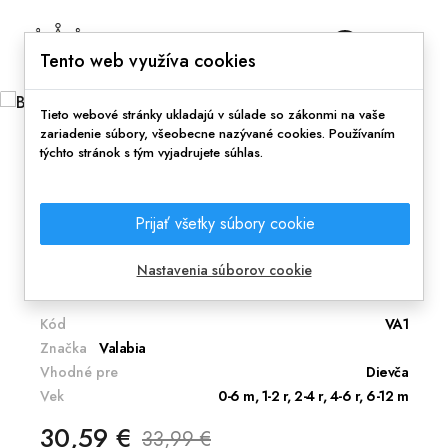
0
Tento web využíva cookies
Tieto webové stránky ukladajú v súlade so zákonmi na vaše
zariadenie súbory, všeobecne nazývané cookies. Používaním
týchto stránok s tým vyjadrujete súhlas.
Domov
Spinkanie
Deky a sety
Bambusová deka (ružová)
Prijať všetky súbory cookie
Zababušte Vášho drobca do mäkučkej
bambusovej deky.
Nastavenia súborov cookie
Kód
VA1
Značka
Valabia
Vhodné pre
Dievča
Vek
0-6 m, 1-2 r, 2-4 r, 4-6 r, 6-12 m
30,59 €
33,99 €