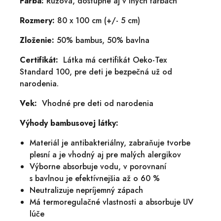
Farba:
Ružová, dostupné aj v iných farbách
Rozmery:
80 x 100 cm (+/- 5 cm)
Zloženie:
50% bambus, 50% bavlna
Certifikát:
Látka má certifikát Oeko-Tex
Standard 100, pre deti je bezpečná už od
narodenia.
Vek:
Vhodné pre deti od narodenia
Výhody bambusovej látky:
Materiál je antibakteriálny, zabraňuje tvorbe
plesní a je vhodný aj pre malých alergikov
Výborne absorbuje vodu, v porovnaní
s bavlnou je efektívnejšia až o 60 %
Neutralizuje nepríjemný zápach
Má termoregulačné vlastnosti a absorbuje UV
lúče