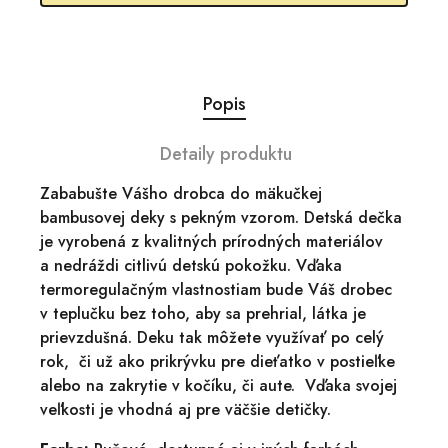
Popis
Detaily produktu
Zababušte Vášho drobca do mäkučkej
bambusovej deky s pekným vzorom. Detská dečka
je vyrobená z kvalitných prírodných materiálov
a nedráždi citlivú detskú pokožku. Vďaka
termoregulačným vlastnostiam bude Váš drobec
v teplučku bez toho, aby sa prehrial, látka je
prievzdušná. Deku tak môžete využívať po celý
rok, či už ako prikrývku pre dieťatko v postieľke
alebo na zakrytie v kočíku, či aute. Vďaka svojej
veľkosti je vhodná aj pre väčšie detičky.