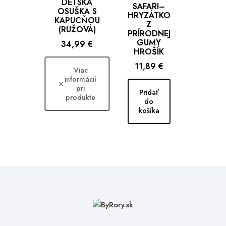
DETSKÁ
SAFARI–
OSUŠKA S
HRYZÁTKO
KAPUCŇOU
Z
(RUŽOVÁ)
PRÍRODNEJ
GUMY
Cena
34,99 €
HROŠÍK
Cena
11,89 €
Viac
informácií
pri
Pridať
produkte
do
košíka