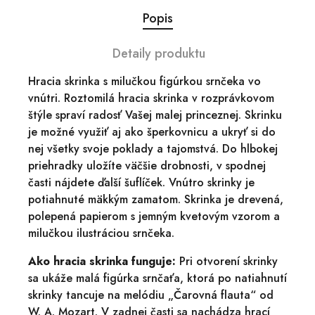
Popis
Detaily produktu
Hracia skrinka s milučkou figúrkou srnčeka vo
vnútri. Roztomilá hracia skrinka v rozprávkovom
štýle spraví radosť Vašej malej princeznej. Skrinku
je možné využiť aj ako šperkovnicu a ukryť si do
nej všetky svoje poklady a tajomstvá. Do hlbokej
priehradky uložíte väčšie drobnosti, v spodnej
časti nájdete ďalší šuflíček. Vnútro skrinky je
potiahnuté mäkkým zamatom. Skrinka je drevená,
polepená papierom s jemným kvetovým vzorom a
milučkou ilustráciou srnčeka.
Ako hracia skrinka funguje:
Pri otvorení skrinky
sa ukáže malá figúrka srnčaťa, ktorá po natiahnutí
skrinky tancuje na melódiu „Čarovná flauta“ od
W. A. Mozart. V zadnej časti sa nachádza hrací