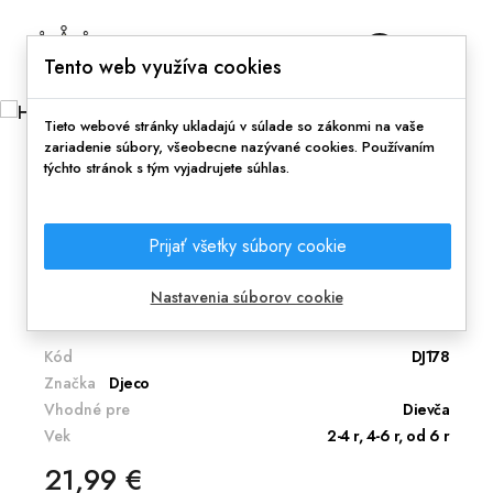
0
Tento web využíva cookies
Tieto webové stránky ukladajú v súlade so zákonmi na vaše
zariadenie súbory, všeobecne nazývané cookies. Používaním
týchto stránok s tým vyjadrujete súhlas.
Domov
Dekorácie
Zvonkohry a hracie skrinky
Hracia skrinka Srnček
Prijať všetky súbory cookie
Hracia šperkovnička ako z rozprávky pre Vašu
malú tanečnicu a jej poklady.
Nastavenia súborov cookie
Kód
DJ178
Značka
Djeco
Vhodné pre
Dievča
Vek
2-4 r, 4-6 r, od 6 r
21,99 €