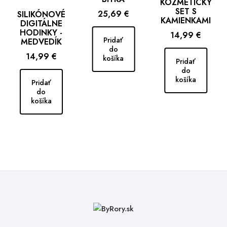
KOZMETICKÝ
SET S
Cena
25,69 €
SILIKÓNOVÉ
KAMIENKAMI
DIGITÁLNE
HODINKY -
Cena
14,99 €
Pridať
MEDVEDÍK
do
Cena
14,99 €
košíka
Pridať
do
košíka
Pridať
do
košíka