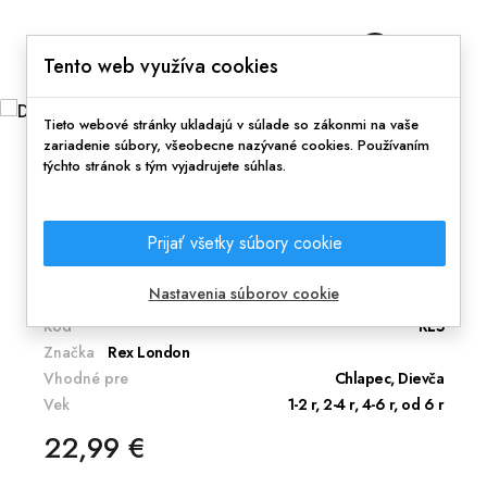
0
Tento web využíva cookies
Tieto webové stránky ukladajú v súlade so zákonmi na vaše
zariadenie súbory, všeobecne nazývané cookies. Používaním
týchto stránok s tým vyjadrujete súhlas.
Domov
Doplnky
Ruksaky, ľadvinky a kabelky
Detský ruksak Myšky
Prijať všetky súbory cookie
Štýlový a funkčný ruksačik pre Vášho drobca.
Nastavenia súborov cookie
Kód
RL5
Značka
Rex London
Vhodné pre
Chlapec, Dievča
Vek
1-2 r, 2-4 r, 4-6 r, od 6 r
22,99 €