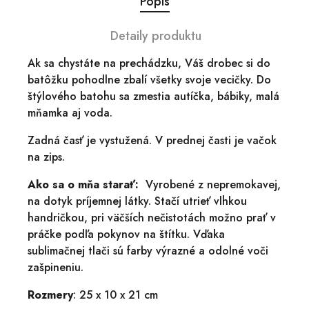
Popis
Detaily produktu
Ak sa chystáte na prechádzku, Váš drobec si do
batôžku pohodlne zbalí všetky svoje vecičky. Do
štýlového batohu sa zmestia autíčka, bábiky, malá
mňamka aj voda.
Zadná časť je vystužená. V prednej časti je vačok
na zips.
Ako sa o mňa starať:
Vyrobené z nepremokavej,
na dotyk príjemnej látky. Stačí utrieť vlhkou
handričkou, pri väčších nečistotách možno prať v
práčke podľa pokynov na štítku. Vďaka
sublimačnej tlači sú farby výrazné a odolné voči
zašpineniu.
Rozmery
: 25 x 10 x 21 cm