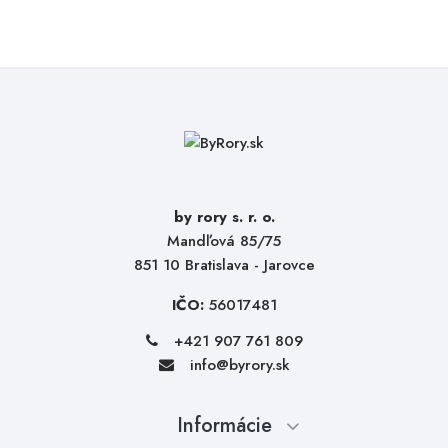
by rory s. r. o.
Mandľová 85/75
851 10 Bratislava - Jarovce
IČO:
56017481
+421 907 761 809
info@byrory.sk
Informácie