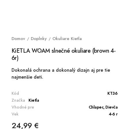
Domov
Doplnky
Okuliare Kietla
KiETLA WOAM slnečné okuliare (brown 4-
6r)
Dokonalá ochrana a dokonalý dizajn aj pre tie
najmenšie deti.
Kód
KT36
Značka
Kietla
Vhodné pre
Chlapec, Dievča
Vek
4-6 r
24,99 €