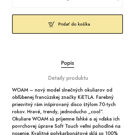
Pridať do košíka
Popis
Detaily produktu
WOAM – nový model slnečných okuliarov od
obľúbenej francúzskej značky KiETLA. Farebný
priesvitný rám inšpirovaný disco štýlom 70-tych
rokov. Hravé, trendy, jednoducho „cool“.
Okuliare WOAM sú príjemne ľahké a aj vďaka ich
povrchovej úprave Soft Touch veľmi pohodlné na
nosenie. Kvalitné polykarbonátové sklá so 100%