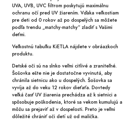
UVA, UVB, UVC filtrom poskytujú maximálnu
ochranu očí pred UV žiarením. Vďaka veľkostiam
pre deti od 0 rokov až po dospelých sa môžete
podľa trendu „matchy-matchy“ zladiť s Vašimi
deťmi.
Veľkostnú tabuľku KiETLA nájdete v obráazkoch
produktu.
Detské oči sú na slnko veľmi citlivé a zraniteľné.
Šošovka ešte nie je dostatočne vyvinutá, aby
chránila sietnicu ako u dospelých. Šošovka sa
vyvíja až do veku 12 rokov dieťaťa. Dovtedy
veľká časť UV žiarenia prechádza až k sietnici a
spôsobuje poškodenia, ktoré sa vekom kumulujú a
môžu sa prejaviť až v dospelosti. Preto je veľmi
dôležité chrániť oči detí už od malička.