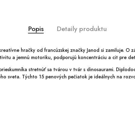
Popis
Detaily produktu
kreatívne hračky od francúzskej značky Janod si zamiluje. O
ativitu a jemnú motoriku, podporujú koncentráciu a cit pre det
rieskumníka stretnúť sa tvárou v tvár s dinosaurami. Diplodocu
ho sveta. Týchto 15 penových pečiatok je ideálnych na rozvo