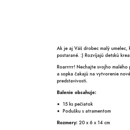
Ak je aj Váš drobec malý umelec, 
postarané. :) Rozvíjajú detskú kre
Roarrrrr! Nechajte svojho malého p
a sopka čakajú na vytvorenie nové
predstavivosti.
Balenie obsahuje:
15 ks pečiatok
Podušku s atramentom
Rozmery:
20 x 6 x 14 cm