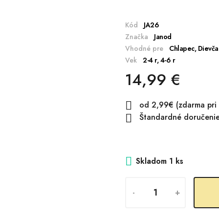
Kód
JA26
Značka
Janod
Vhodné pre
Chlapec, Dievča
Vek
2-4 r, 4-6 r
14,99 €
od 2,99€ (zdarma pri

Štandardné doručenie:

Skladom
1 ks
-
+