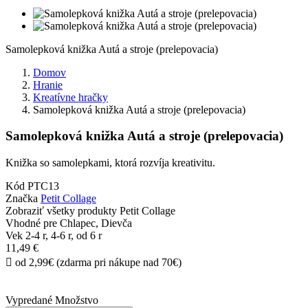
Samolepková knižka Autá a stroje (prelepovacia)
Domov
Hranie
Kreatívne hračky
Samolepková knižka Autá a stroje (prelepovacia)
Samolepková knižka Autá a stroje (prelepovacia)
Knižka so samolepkami, ktorá rozvíja kreativitu.
Kód
PTC13
Značka
Petit Collage
Zobraziť všetky produkty Petit Collage
Vhodné pre
Chlapec, Dievča
Vek
2-4 r, 4-6 r, od 6 r
11,49 €

od 2,99€ (zdarma pri nákupe nad 70€)
Vypredané
Množstvo