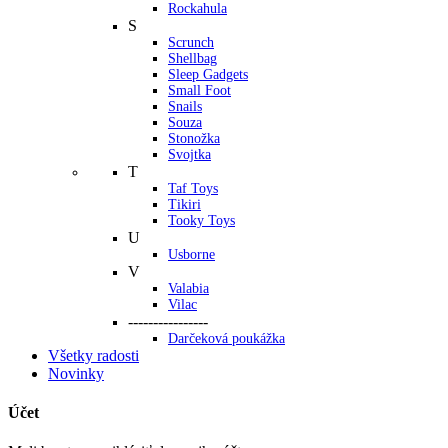
Rockahula
S
Scrunch
Shellbag
Sleep Gadgets
Small Foot
Snails
Souza
Stonožka
Svojtka
T
Taf Toys
Tikiri
Tooky Toys
U
Usborne
V
Valabia
Vilac
----------------
Darčeková poukážka
Všetky radosti
Novinky
Účet