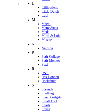
L
Lilliputiens
Little Dutch
Ludi
M
Magni
Mama&tata
Meda
Mimi & Lula
Mushie
N
Natruba
P
Petit Collage
Petit Monkey
Pexi
R
R&F
Rex London
Rockahula
S
Scrunch
Shellbag
Sleep Gadgets
Small Foot
Snails
Souza