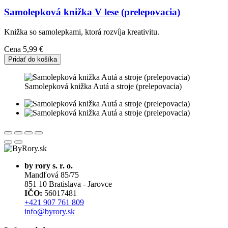
Samolepková knižka V lese (prelepovacia)
Knižka so samolepkami, ktorá rozvíja kreativitu.
Cena
5,99 €
Pridať do košíka
Samolepková knižka Autá a stroje (prelepovacia)
by rory s. r. o.
Mandľová 85/75
851 10 Bratislava - Jarovce
IČO:
56017481
+421 907 761 809
info@byrory.sk