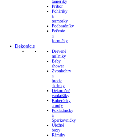
tanieriky
Príbor
Poháriky
a
termosky
Podbradníky
Pečenie
a
formičky
Dekorácie
Drevené
míľniky
Baby
shower
Zvonkohry
a
hracie
skrinky
Dekoračné
vankúšiky
Koberčeky
a pufy
Pokladničky
a
Šperkovničky
Úložné
boxy
Rámiky