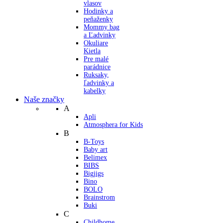
vlasov
Hodinky a
peňaženky
Mommy bag
a Ľadvinky
Okuliare
Kietla
Pre malé
parádnice
Ruksaky,
ľadvinky a
kabelky
Naše značky
A
Apli
Atmosphera for Kids
B
B-Toys
Baby art
Belimex
BIBS
Bigjigs
Bino
BOLO
Brainstrom
Buki
C
Childhome