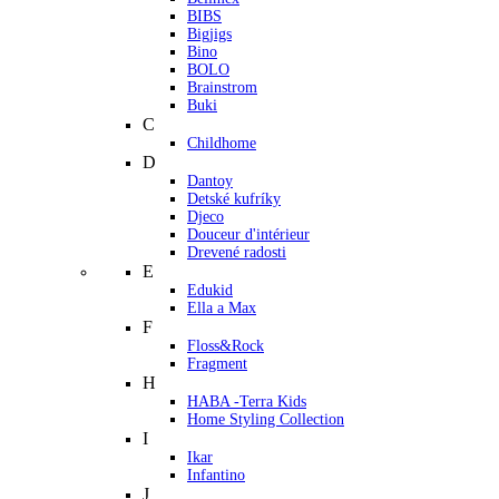
BIBS
Bigjigs
Bino
BOLO
Brainstrom
Buki
C
Childhome
D
Dantoy
Detské kufríky
Djeco
Douceur d'intérieur
Drevené radosti
E
Edukid
Ella a Max
F
Floss&Rock
Fragment
H
HABA -Terra Kids
Home Styling Collection
I
Ikar
Infantino
J