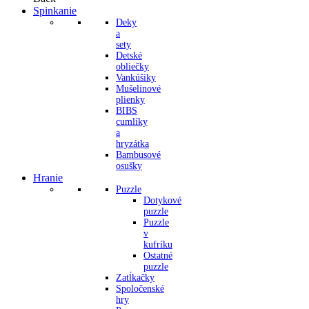
Spinkanie
Deky
a
sety
Detské
obliečky
Vankúšiky
Mušelínové
plienky
BIBS
cumlíky
a
hryzátka
Bambusové
osušky
Hranie
Puzzle
Dotykové
puzzle
Puzzle
v
kufríku
Ostatné
puzzle
Zatĺkačky
Spoločenské
hry