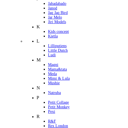
Jabadabado
Janod
Jaq Jaq Bird
Jar Melo
Jiri Models
K
Kids concept
Kietla
L
Lilliputiens
Little Dutch
Ludi
M
Magni
Mama&tata
Meda
Mimi & Lula
Mushie
N
Natruba
P
Petit Collage
Petit Monkey
Pexi
R
R&F
Rex London