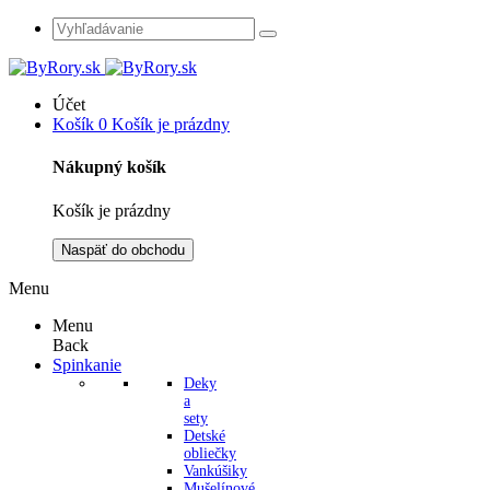
Účet
Košík
0
Košík je prázdny
Nákupný košík
Košík je prázdny
Naspäť do obchodu
Menu
Menu
Back
Spinkanie
Deky
a
sety
Detské
obliečky
Vankúšiky
Mušelínové