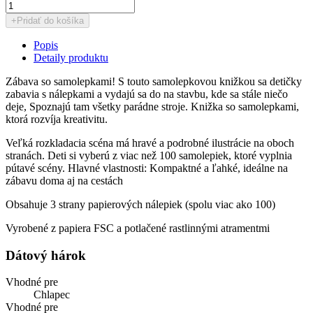
+
Pridať do košíka
Popis
Detaily produktu
Zábava so samolepkami! S touto samolepkovou knižkou sa detičky
zabavia s nálepkami a vydajú sa do na stavbu, kde sa stále niečo
deje, Spoznajú tam všetky parádne stroje. Knižka so samolepkami,
ktorá rozvíja kreativitu.
Veľká rozkladacia scéna má hravé a podrobné ilustrácie na oboch
stranách. Deti si vyberú z viac než 100 samolepiek, ktoré vyplnia
pútavé scény. Hlavné vlastnosti: Kompaktné a ľahké, ideálne na
zábavu doma aj na cestách
Obsahuje 3 strany papierových nálepiek (spolu viac ako 100)
Vyrobené z papiera FSC a potlačené rastlinnými atramentmi
Dátový hárok
Vhodné pre
Chlapec
Vhodné pre