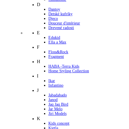
D
Dantoy
Detské kufríky
Djeco
Douceur d'intérieur
Drevené radosti
E
Edukid
Ella a Max
F
Floss&Rock
Fragment
H
HABA -Terra Kids
Home Styling Collection
I
Ikar
Infantino
J
Jabadabado
Janod
Jaq Jaq Bird
Jar Melo
Jiri Models
K
Kids concept
Kietla