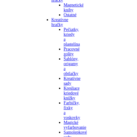
hračky
Magnetické
knihy
Ostatné
Kreatívne
hračky
Pečiatky,
kriedy
a
plastelína
Pracovné
zošity
Šablóny,
origamy
a
obtlačky
Kreatívne
sady
Kresliace
kriedové
knižky
Farbičky,
fixky
a
voskovky
Magické
vyfarbovanie
Samolepkové