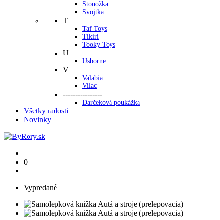
Stonožka
Svojtka
T
Taf Toys
Tikiri
Tooky Toys
U
Usborne
V
Valabia
Vilac
----------------
Darčeková poukážka
Všetky radosti
Novinky
0
Vypredané