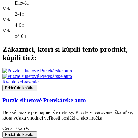
Dievča
Vek
2-4 r
Vek
4-6 r
Vek
od 6 r
Zákazníci, ktorí si kúpili tento produkt,
kúpili tiež:
Rýchle zobrazenie
Pridať do košíka
Puzzle siluetové Pretekárske auto
Detské puzzle pre najmenšie detičky. Puzzle v tvarovanej škatuľke,
ktorá vďaka vhodnej veľkosti poslúži aj ako hračka
Cena
10,25 €
Pridať do košíka