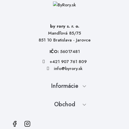
by rory s. r. o.
Mandľová 85/75
851 10 Bratislava - Jarovce
IČO:
56017481
+421 907 761 809
info@byrory.sk
Informácie
Obchod