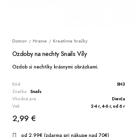
Domov
Hranie
Kreatívne hračky
Ozdoby na nechty Snails Víly
Ozdob si nechtíky krásnymi obrázkami.
Kód
SN3
Značka
Snails
Vhodné pre
Dievča
Vek
2-4 r, 4-6 r, od 6 r
2,99 €
od 2,99€ (zdarma pri nákupe nad 70€)
