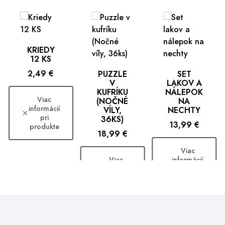
KRIEDY
12 KS
Cena
2,49 €
PUZZLE
SET
V
LAKOV A
KUFRÍKU
NÁLEPOK
Viac
(NOČNÉ
NA
informácií
VÍLY,
NECHTY
pri
36KS)
Cena
13,99 €
produkte
Cena
18,99 €
Viac
Viac
informácií
informácií
pri
pri
produkte
produkte