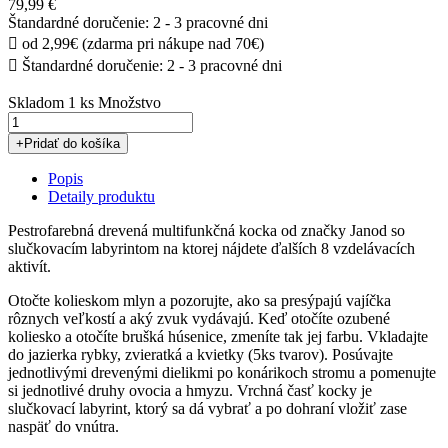
79,99 €
Štandardné doručenie: 2 - 3 pracovné dni

od 2,99€ (zdarma pri nákupe nad 70€)

Štandardné doručenie: 2 - 3 pracovné dni
Skladom
1 ks
Množstvo
+
Pridať do košíka
Popis
Detaily produktu
Pestrofarebná drevená multifunkčná kocka od značky Janod so
slučkovacím labyrintom na ktorej nájdete ďalších 8 vzdelávacích
aktivít.
Otočte kolieskom mlyn a pozorujte, ako sa presýpajú vajíčka
rôznych veľkostí a aký zvuk vydávajú. Keď otočíte ozubené
koliesko a otočíte brušká húsenice, zmeníte tak jej farbu. Vkladajte
do jazierka rybky, zvieratká a kvietky (5ks tvarov). Posúvajte
jednotlivými drevenými dielikmi po konárikoch stromu a pomenujte
si jednotlivé druhy ovocia a hmyzu. Vrchná časť kocky je
slučkovací labyrint, ktorý sa dá vybrať a po dohraní vložiť zase
naspäť do vnútra.