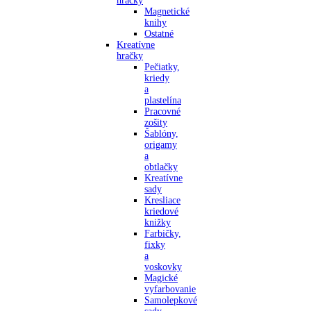
hračky
Magnetické
knihy
Ostatné
Kreatívne
hračky
Pečiatky,
kriedy
a
plastelína
Pracovné
zošity
Šablóny,
origamy
a
obtlačky
Kreatívne
sady
Kresliace
kriedové
knižky
Farbičky,
fixky
a
voskovky
Magické
vyfarbovanie
Samolepkové