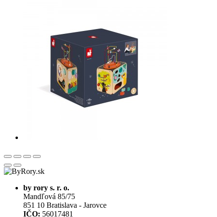
by rory s. r. o.
Mandľová 85/75
851 10 Bratislava - Jarovce
IČO:
56017481