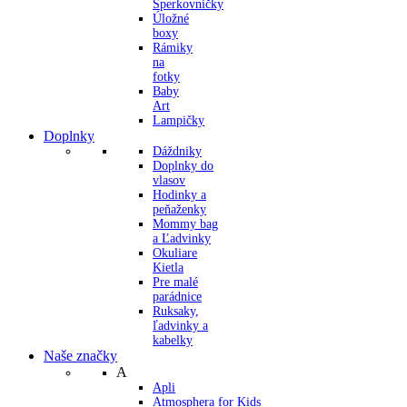
Šperkovničky
Úložné
boxy
Rámiky
na
fotky
Baby
Art
Lampičky
Doplnky
Dáždniky
Doplnky do
vlasov
Hodinky a
peňaženky
Mommy bag
a Ľadvinky
Okuliare
Kietla
Pre malé
parádnice
Ruksaky,
ľadvinky a
kabelky
Naše značky
A
Apli
Atmosphera for Kids