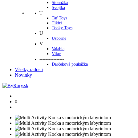
Stonožka
Svojtka
T
Taf Toys
Tikiri
Tooky Toys
U
Usborne
V
Valabia
Vilac
----------------
Darčeková poukážka
Všetky radosti
Novinky
0