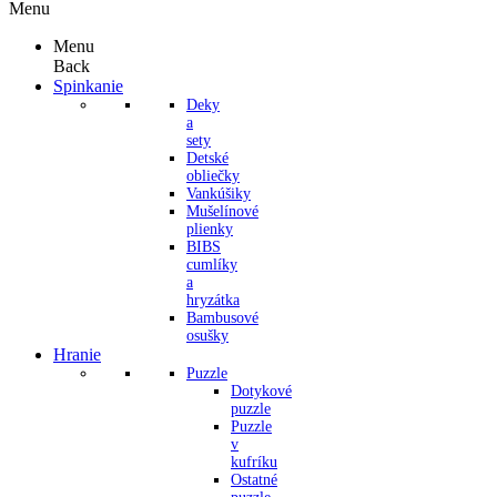
Menu
Menu
Back
Spinkanie
Deky
a
sety
Detské
obliečky
Vankúšiky
Mušelínové
plienky
BIBS
cumlíky
a
hryzátka
Bambusové
osušky
Hranie
Puzzle
Dotykové
puzzle
Puzzle
v
kufríku
Ostatné