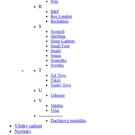
Pexi
R
R&F
Rex London
Rockahula
S
Scrunch
Shellbag
Sleep Gadgets
Small Foot
Snails
Souza
Stonožka
Svojtka
T
Taf Toys
Tikiri
Tooky Toys
U
Usborne
V
Valabia
Vilac
----------------
Darčeková poukážka
Všetky radosti
Novinky