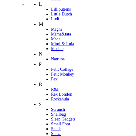
L
Lilliputiens
Little Dutch
Ludi
M
Magni
Mama&tata
Meda
Mimi & Lula
Mushie
N
Natruba
P
Petit Collage
Petit Monkey
Pexi
R
R&F
Rex London
Rockahula
S
Scrunch
Shellbag
Sleep Gadgets
Small Foot
Snails
Souza