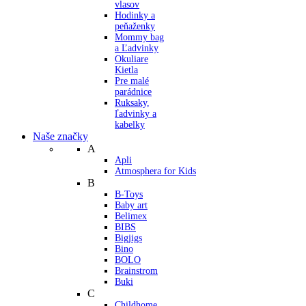
vlasov
Hodinky a
peňaženky
Mommy bag
a Ľadvinky
Okuliare
Kietla
Pre malé
parádnice
Ruksaky,
ľadvinky a
kabelky
Naše značky
A
Apli
Atmosphera for Kids
B
B-Toys
Baby art
Belimex
BIBS
Bigjigs
Bino
BOLO
Brainstrom
Buki
C
Childhome