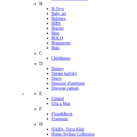
B
B-Toys
Baby art
Belimex
BIBS
Bigjigs
Bino
BOLO
Brainstrom
Buki
C
Childhome
D
Dantoy
Detské kufríky
Djeco
Douceur d'intérieur
Drevené radosti
E
Edukid
Ella a Max
F
Floss&Rock
Fragment
H
HABA -Terra Kids
Home Styling Collection