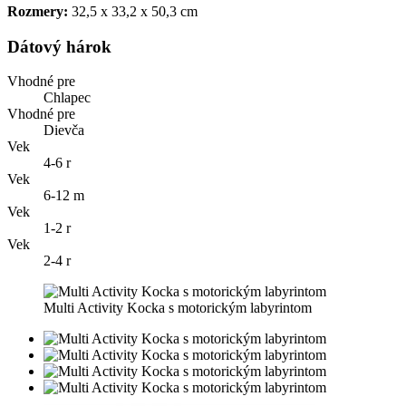
Rozmery:
32,5 x 33,2 x 50,3 cm
Dátový hárok
Vhodné pre
Chlapec
Vhodné pre
Dievča
Vek
4-6 r
Vek
6-12 m
Vek
1-2 r
Vek
2-4 r
Multi Activity Kocka s motorickým labyrintom