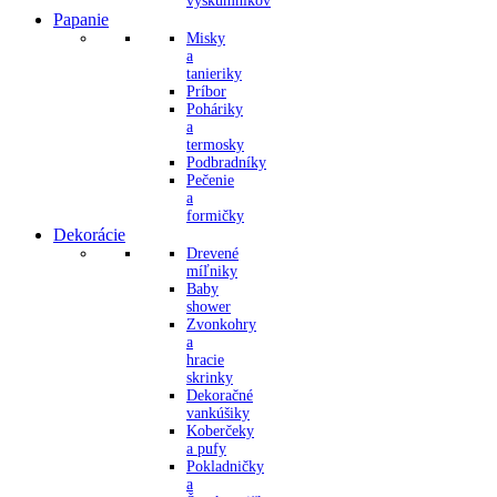
výskumníkov
Papanie
Misky
a
tanieriky
Príbor
Poháriky
a
termosky
Podbradníky
Pečenie
a
formičky
Dekorácie
Drevené
míľniky
Baby
shower
Zvonkohry
a
hracie
skrinky
Dekoračné
vankúšiky
Koberčeky
a pufy
Pokladničky
a