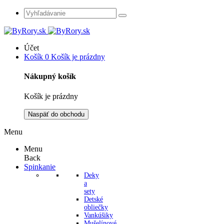
Účet
Košík
0
Košík je prázdny
Nákupný košík
Košík je prázdny
Naspäť do obchodu
Menu
Menu
Back
Spinkanie
Deky
a
sety
Detské
obliečky
Vankúšiky
Mušelínové