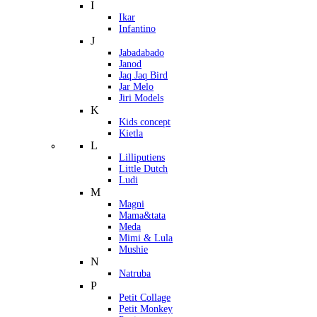
I
Ikar
Infantino
J
Jabadabado
Janod
Jaq Jaq Bird
Jar Melo
Jiri Models
K
Kids concept
Kietla
L
Lilliputiens
Little Dutch
Ludi
M
Magni
Mama&tata
Meda
Mimi & Lula
Mushie
N
Natruba
P
Petit Collage
Petit Monkey