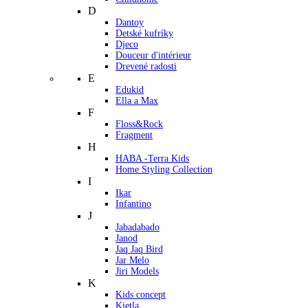
D
Dantoy
Detské kufríky
Djeco
Douceur d'intérieur
Drevené radosti
E
Edukid
Ella a Max
F
Floss&Rock
Fragment
H
HABA -Terra Kids
Home Styling Collection
I
Ikar
Infantino
J
Jabadabado
Janod
Jaq Jaq Bird
Jar Melo
Jiri Models
K
Kids concept
Kietla