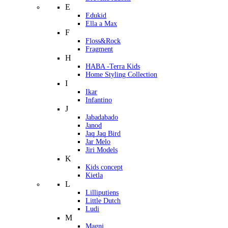
E
Edukid
Ella a Max
F
Floss&Rock
Fragment
H
HABA -Terra Kids
Home Styling Collection
I
Ikar
Infantino
J
Jabadabado
Janod
Jaq Jaq Bird
Jar Melo
Jiri Models
K
Kids concept
Kietla
L
Lilliputiens
Little Dutch
Ludi
M
Magni