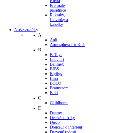
Kietla
Pre malé
parádnice
Ruksaky,
ľadvinky a
kabelky
Naše značky
A
Apli
Atmosphera for Kids
B
B-Toys
Baby art
Belimex
BIBS
Bigjigs
Bino
BOLO
Brainstrom
Buki
C
Childhome
D
Dantoy
Detské kufríky
Djeco
Douceur d'intérieur
Drevené radosti