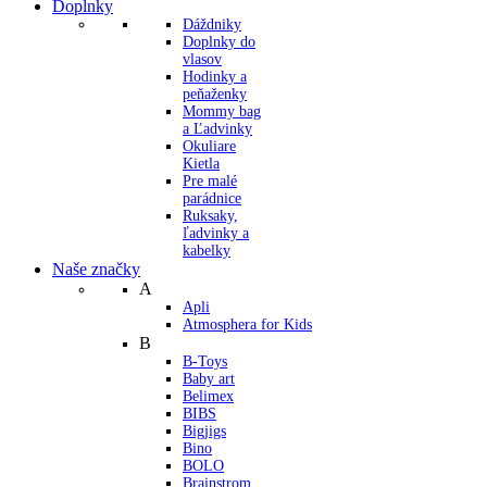
Doplnky
Dáždniky
Doplnky do
vlasov
Hodinky a
peňaženky
Mommy bag
a Ľadvinky
Okuliare
Kietla
Pre malé
parádnice
Ruksaky,
ľadvinky a
kabelky
Naše značky
A
Apli
Atmosphera for Kids
B
B-Toys
Baby art
Belimex
BIBS
Bigjigs
Bino
BOLO
Brainstrom