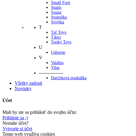
Small Foot
Snails
Souza
Stonožka
Svojtka
T
Taf Toys
Tikiri
Tooky Toys
U
Usborne
V
Valabia
Vilac
----------------
Darčeková poukážka
Všetky radosti
Novinky
Účet
Mali by ste sa prihlásiť do svojho účtu:
Prihláste sa :)
Nemáte účet?
Vytvorte si účet
Tento web využíva cookies