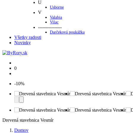
U
Usborne
V
Valabia
Vilac
----------------
Darčeková poukážka
Všetky radosti
Novinky
0
-10%
Drevená stavebnica Vesmír
Domov