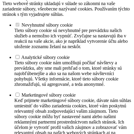
Tieto webové stránky ukladajú v súlade so zákonmi na vaše
zariadenie súbory, všeobecne nazývané cookies. Používaním týchto
stránok s tým vyjadrujete súhlas.
Nevyhnutné súbory cookie
Tieto súbory cookie sú nevyhnutné pre prevádzku našich
služieb a nemožno ich vypnúť. Zvyčajne sa nastavujú iba v
reakcii na vaše akcie, ako je napríklad vytvorenie účtu alebo
uloženie zoznamu želaní na neskôr.
Analytické súbory cookie
Tieto súbory cookie nám umožňujú počítať návštevy a
prevádzku, aby sme mali prehľad o tom, ktoré stránky sú
najobľúbenejšie a ako sa na našom webe návštevníci
pohybujú. Všetky informácie, ktoré tieto súbory cookie
zhromažďujú, sú agregované, a teda anonymné.
Marketingové súbory cookie
Keď prijmete marketingové súbory cookie, dávate nám súhlas
umiestniť do vášho zariadenia cookies, ktoré vám poskytnú
relevantný obsah zodpovedajúci vašim záujmom. Tieto
súbory cookie môžu byť nastavené nami alebo našimi
reklamnými partnermi prostredníctvom našich stránok. Ich
účelom je vytvoriť profil vašich záujmov a zobrazovať vám
relevantný obsah na našich webových stránkach aj na