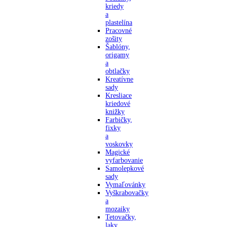
kriedy
a
plastelína
Pracovné
zošity
Šablóny,
origamy
a
obtlačky
Kreatívne
sady
Kresliace
kriedové
knižky
Farbičky,
fixky
a
voskovky
Magické
vyfarbovanie
Samolepkové
sady
Vymaľovánky
Vyškrabovačky
a
mozaiky
Tetovačky,
laky