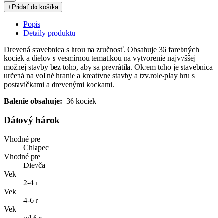
+
Pridať do košíka
Popis
Detaily produktu
Drevená stavebnica s hrou na zručnosť. Obsahuje 36 farebných
kociek a dielov s vesmírnou tematikou na vytvorenie najvyššej
možnej stavby bez toho, aby sa prevrátila. Okrem toho je stavebnica
určená na voľné hranie a kreatívne stavby a tzv.role-play hru s
postavičkami a drevenými kockami.
Balenie obsahuje:
36 kociek
Dátový hárok
Vhodné pre
Chlapec
Vhodné pre
Dievča
Vek
2-4 r
Vek
4-6 r
Vek
od 6 r