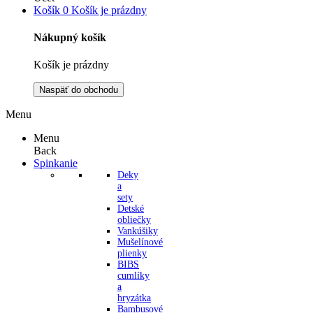
Košík
0
Košík je prázdny
Nákupný košík
Košík je prázdny
Naspäť do obchodu
Menu
Menu
Back
Spinkanie
Deky
a
sety
Detské
obliečky
Vankúšiky
Mušelínové
plienky
BIBS
cumlíky
a
hryzátka
Bambusové