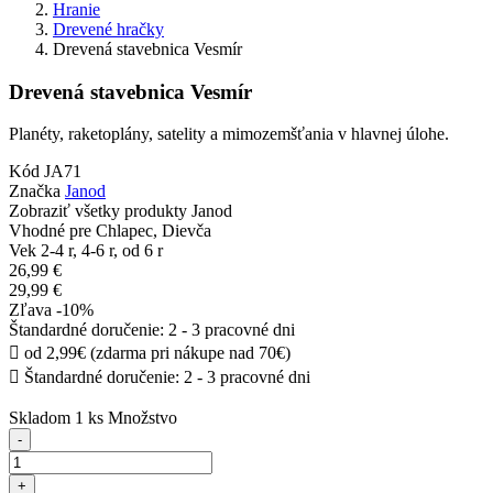
Hranie
Drevené hračky
Drevená stavebnica Vesmír
Drevená stavebnica Vesmír
Planéty, raketoplány, satelity a mimozemšťania v hlavnej úlohe.
Kód
JA71
Značka
Janod
Zobraziť všetky produkty Janod
Vhodné pre
Chlapec, Dievča
Vek
2-4 r, 4-6 r, od 6 r
26,99 €
29,99 €
Zľava -10%
Štandardné doručenie: 2 - 3 pracovné dni

od 2,99€ (zdarma pri nákupe nad 70€)

Štandardné doručenie: 2 - 3 pracovné dni
Skladom
1 ks
Množstvo
-
+