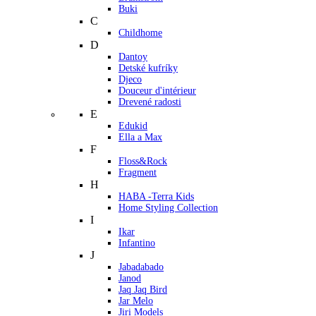
Buki
C
Childhome
D
Dantoy
Detské kufríky
Djeco
Douceur d'intérieur
Drevené radosti
E
Edukid
Ella a Max
F
Floss&Rock
Fragment
H
HABA -Terra Kids
Home Styling Collection
I
Ikar
Infantino
J
Jabadabado
Janod
Jaq Jaq Bird
Jar Melo
Jiri Models