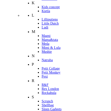
K
Kids concept
Kietla
L
Lilliputiens
Little Dutch
Ludi
M
Magni
Mama&tata
Meda
Mimi & Lula
Mushie
N
Natruba
P
Petit Collage
Petit Monkey
Pexi
R
R&F
Rex London
Rockahula
S
Scrunch
Shellbag
Sleep Gadgets