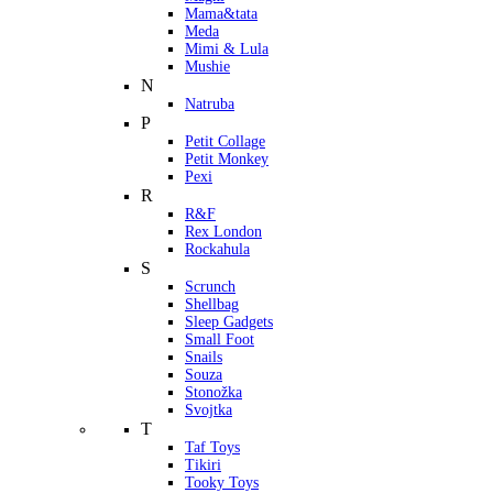
Mama&tata
Meda
Mimi & Lula
Mushie
N
Natruba
P
Petit Collage
Petit Monkey
Pexi
R
R&F
Rex London
Rockahula
S
Scrunch
Shellbag
Sleep Gadgets
Small Foot
Snails
Souza
Stonožka
Svojtka
T
Taf Toys
Tikiri
Tooky Toys