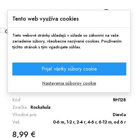
0
Tento web využíva cookies
Tieto webové stránky ukladajú v súlade so zákonmi na vaše
zariadenie súbory, všeobecne nazývané cookies. Používaním
týchto stránok s tým vyjadrujete súhlas.
Domov
Doplnky
Doplnky do vlasov
Gumičky - Lola Ladybird Glitter Ponies
Prijať všetky súbory cookie
Pekný módny doplnok pre malé aj veľké
parádnice.
Nastavenia súborov cookie
Kód
RH128
Značka
Rockahula
Vhodné pre
Dievča
Vek
0-6 m, 1-2 r, 2-4 r, 4-6 r, 6-12 m, od 6 r
8,99 €