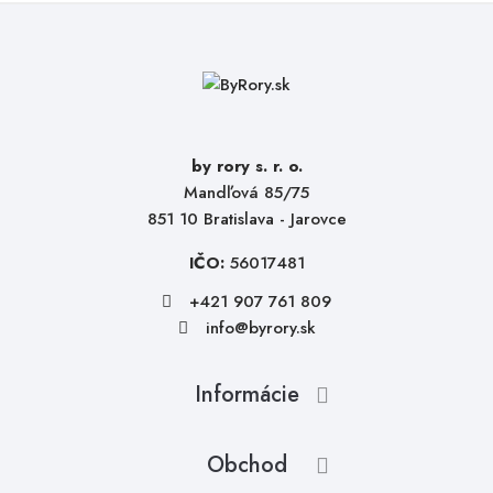
by rory s. r. o.
Mandľová 85/75
851 10 Bratislava - Jarovce
IČO:
56017481
+421 907 761 809
info@byrory.sk
Informácie
Obchod