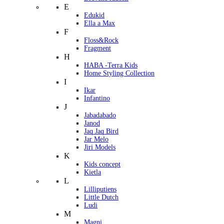
E
Edukid
Ella a Max
F
Floss&Rock
Fragment
H
HABA -Terra Kids
Home Styling Collection
I
Ikar
Infantino
J
Jabadabado
Janod
Jaq Jaq Bird
Jar Melo
Jiri Models
K
Kids concept
Kietla
L
Lilliputiens
Little Dutch
Ludi
M
Magni