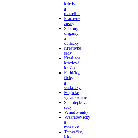
kriedy
a
plastelína
Pracovné
zošity
Šablóny,
origamy
a
obtlačky
Kreatívne
sady
Kresliace
kriedové
knižky
Farbičky,
fixky
a
voskovky
Magické
vyfarbovanie
Samolepkové
sady
Vymaľovánky
Vyškrabovačky
a
mozaiky
Tetovačky,
laky