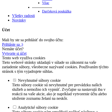
Vilac
----------------
Darčeková poukážka
Všetky radosti
Novinky
Účet
Mali by ste sa prihlásiť do svojho účtu:
Prihláste sa :)
Nemáte účet?
Vytvorte si účet
Tento web využíva cookies
Tieto webové stránky ukladajú v súlade so zákonmi na vaše
zariadenie súbory, všeobecne nazývané cookies. Používaním týchto
stránok s tým vyjadrujete súhlas.
Nevyhnutné súbory cookie
Tieto súbory cookie sú nevyhnutné pre prevádzku našich
služieb a nemožno ich vypnúť. Zvyčajne sa nastavujú iba v
reakcii na vaše akcie, ako je napríklad vytvorenie účtu alebo
uloženie zoznamu želaní na neskôr.
Analytické súbory cookie
Tieto súbory cookie nám umožňujú počítať návštevy a