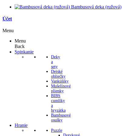
Bambusová deka (ružová)
Účet
Menu
Menu
Back
Spinkanie
Deky
a
sety
Detské
obliečky
Vankúšiky
Mušelínové
plienky
BIBS
cumlíky
a
hryzátka
Bambusové
osušky
Hranie
Puzzle
Dotykové