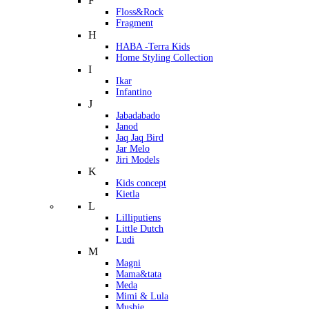
F
Floss&Rock
Fragment
H
HABA -Terra Kids
Home Styling Collection
I
Ikar
Infantino
J
Jabadabado
Janod
Jaq Jaq Bird
Jar Melo
Jiri Models
K
Kids concept
Kietla
L
Lilliputiens
Little Dutch
Ludi
M
Magni
Mama&tata
Meda
Mimi & Lula
Mushie