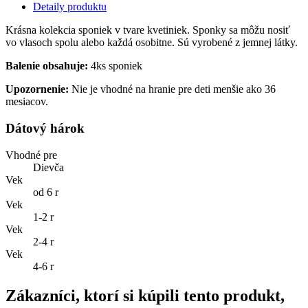
Detaily produktu
Krásna kolekcia sponiek v tvare kvetiniek. Sponky sa môžu nosiť
vo vlasoch spolu alebo každá osobitne. Sú vyrobené z jemnej látky.
Balenie obsahuje:
4ks sponiek
Upozornenie:
Nie je vhodné na hranie pre deti menšie ako 36
mesiacov.
Dátový hárok
Vhodné pre
Dievča
Vek
od 6 r
Vek
1-2 r
Vek
2-4 r
Vek
4-6 r
Zákazníci, ktorí si kúpili tento produkt,