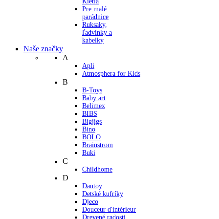
Kietla
Pre malé
parádnice
Ruksaky,
ľadvinky a
kabelky
Naše značky
A
Apli
Atmosphera for Kids
B
B-Toys
Baby art
Belimex
BIBS
Bigjigs
Bino
BOLO
Brainstrom
Buki
C
Childhome
D
Dantoy
Detské kufríky
Djeco
Douceur d'intérieur
Drevené radosti