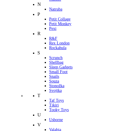
N
Natruba
P
Petit Collage
Petit Monkey
Pexi
R
R&F
Rex London
Rockahula
S
Scrunch
Shellbag
Sleep Gadgets
Small Foot
Snails
Souza
Stonožka
Svojtka
T
Taf Toys
Tikiri
Tooky Toys
U
Usborne
V
Valabia