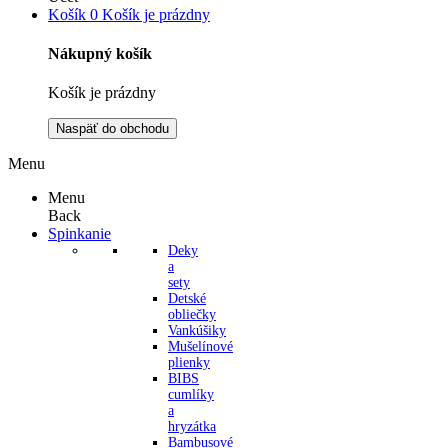
Košík
0
Košík je prázdny
Nákupný košík
Košík je prázdny
Naspäť do obchodu
Menu
Menu
Back
Spinkanie
Deky
a
sety
Detské
obliečky
Vankúšiky
Mušelínové
plienky
BIBS
cumlíky
a
hryzátka
Bambusové