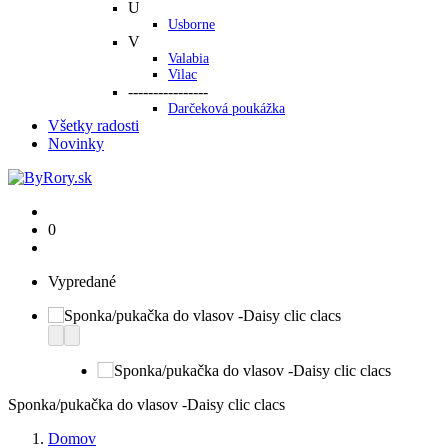
U
Usborne
V
Valabia
Vilac
----------------
Darčeková poukážka
Všetky radosti
Novinky
0
Vypredané
Sponka/pukačka do vlasov -Daisy clic clacs
Domov