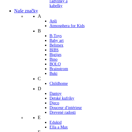
ľadvinky a
kabelky
Naše značky
A
Apli
Atmosphera for Kids
B
B-Toys
Baby art
Belimex
BIBS
Bigjigs
Bino
BOLO
Brainstrom
Buki
C
Childhome
D
Dantoy
Detské kufríky
Djeco
Douceur d'intérieur
Drevené radosti
E
Edukid
Ella a Max