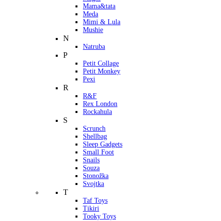
Mama&tata
Meda
Mimi & Lula
Mushie
N
Natruba
P
Petit Collage
Petit Monkey
Pexi
R
R&F
Rex London
Rockahula
S
Scrunch
Shellbag
Sleep Gadgets
Small Foot
Snails
Souza
Stonožka
Svojtka
T
Taf Toys
Tikiri
Tooky Toys