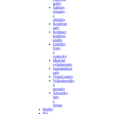
zošity
Šablóny,
origamy
a
obtlačky
Kreatívne
sady
Kresliace
kriedové
knižky
Farbičky,
fixky
a
voskovky
Magické
vyfarbovanie
Samolepkové
sady
Vymaľovánky
Vyškrabovačky
a
mozaiky
Tetovačky,
laky
a
líčenie
Knižky
Hry