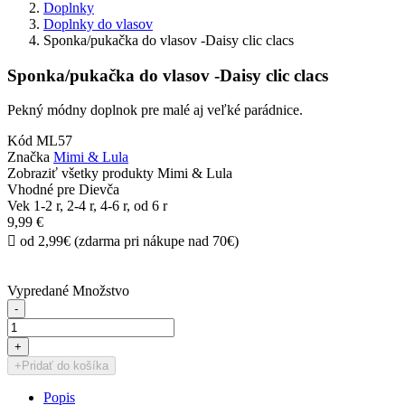
Doplnky
Doplnky do vlasov
Sponka/pukačka do vlasov -Daisy clic clacs
Sponka/pukačka do vlasov -Daisy clic clacs
Pekný módny doplnok pre malé aj veľké parádnice.
Kód
ML57
Značka
Mimi & Lula
Zobraziť všetky produkty Mimi & Lula
Vhodné pre
Dievča
Vek
1-2 r, 2-4 r, 4-6 r, od 6 r
9,99 €

od 2,99€ (zdarma pri nákupe nad 70€)
Vypredané
Množstvo
-
+
+
Pridať do košíka
Popis