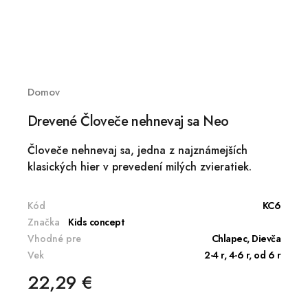
Domov
Drevené Človeče nehnevaj sa Neo
Človeče nehnevaj sa, jedna z najznámejších
klasických hier v prevedení milých zvieratiek.
Kód
KC6
Značka
Kids concept
Vhodné pre
Chlapec, Dievča
Vek
2-4 r, 4-6 r, od 6 r
22,29 €