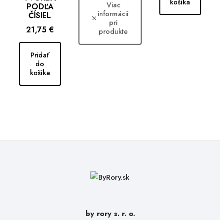
košíka
Viac
PODĽA
informácií
ČÍSIEL
pri
Cena
21,75 €
produkte
Pridať
do
košíka
by rory s. r. o.