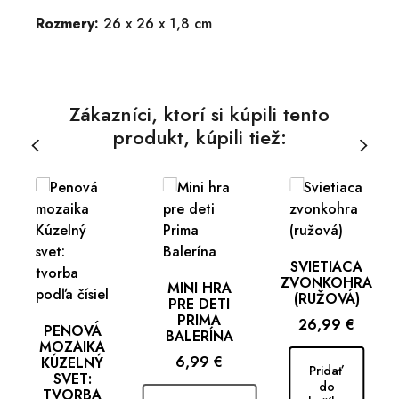
Rozmery:
26 x 26 x 1,8 cm
Zákazníci, ktorí si kúpili tento
produkt, kúpili tiež:
SVIETIACA
ZVONKOHRA
MINI HRA
(RUŽOVÁ)
PRE DETI
PRIMA
Cena
26,99 €
PENOVÁ
BALERÍNA
MOZAIKA
Cena
6,99 €
KÚZELNÝ
Pridať
SVET:
do
TVORBA