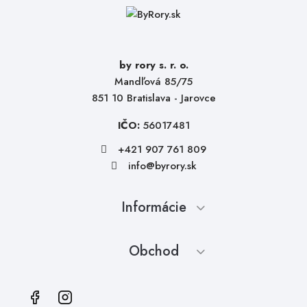
by rory s. r. o.
Mandľová 85/75
851 10 Bratislava - Jarovce
IČO:
56017481
+421 907 761 809
info@byrory.sk
Informácie
Obchod