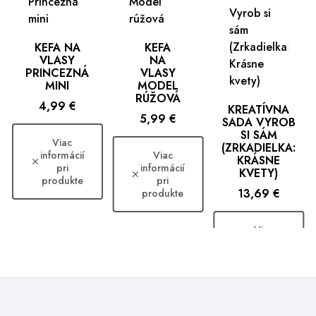
KEFA NA
KEFA
VLASY
NA
PRINCEZNÁ
VLASY
MINI
MODEL
RÚŽOVÁ
Cena
4,99 €
KREATÍVNA
Cena
5,99 €
SADA VYROB
SI SÁM
Viac
(ZRKADIELKA:
informácií
Viac
KRÁSNE
pri
informácií
KVETY)
produkte
pri
Cena
13,69 €
produkte
Viac
informácií
pri
produkte