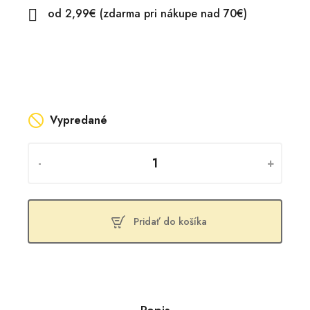
od 2,99€ (zdarma pri nákupe nad 70€)

Vypredané
-
+
Pridať do košíka