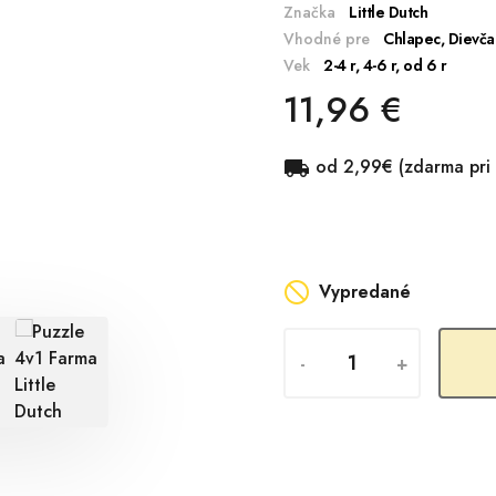
Značka
Little Dutch
Vhodné pre
Chlapec, Dievča
Vek
2-4 r, 4-6 r, od 6 r
11,96 €
od 2,99€ (zdarma pri

Vypredané
-
+