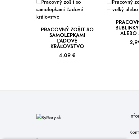
PRACOVN
BUBLINKY
PRACOVNÝ ZOŠIT SO
ALEBO
SAMOLEPKAMI
ĽADOVÉ
Cen
2,9
KRÁĽOVSTVO
Cena
4,09 €
Info
Kont