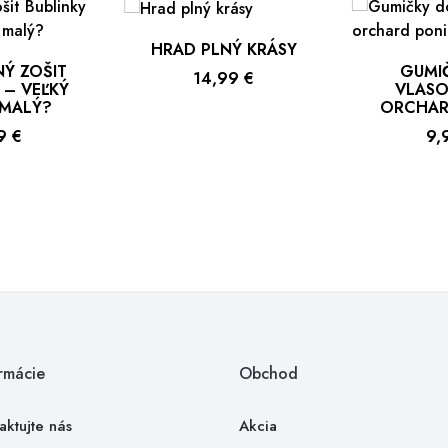
HRAD PLNÝ KRÁSY
Ý ZOŠIT
GUMI
Cena
14,99 €
 – VEĽKÝ
VLASOV
 MALÝ?
ORCHAR
a
Ce
9 €
9,
rmácie
Obchod
aktujte nás
Akcia