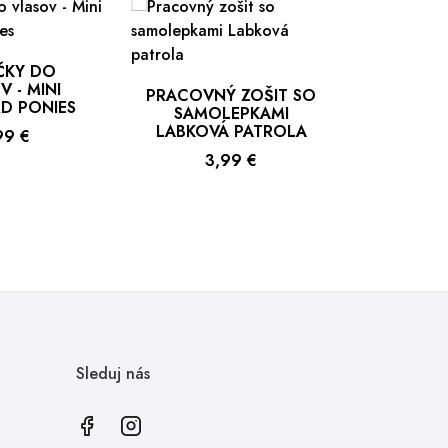
ČKY DO
 - MINI
PRACOVNÝ ZOŠIT SO
D PONIES
SAMOLEPKAMI
LABKOVÁ PATROLA
na
99 €
Cena
3,99 €
Sleduj nás