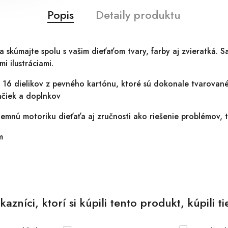
Popis
Detaily produktu
 skúmajte spolu s vašim dieťaťom tvary, farby aj zvieratká. S
i ilustráciami.
 16 dielikov z pevného kartónu, ktoré sú dokonale tvarované
račiek a doplnkov
 jemnú motoriku dieťaťa aj zručnosti ako riešenie problémov, 
m
kazníci, ktorí si kúpili tento produkt, kúpili ti