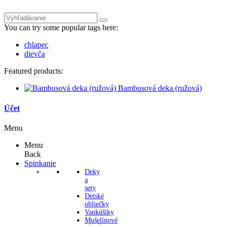
You can try some popular tags here:
chlapec
dievča
Featured products:
Bambusová deka (ružová)
Účet
Menu
Menu
Back
Spinkanie
Deky
a
sety
Detské
obliečky
Vankúšiky
Mušelínové