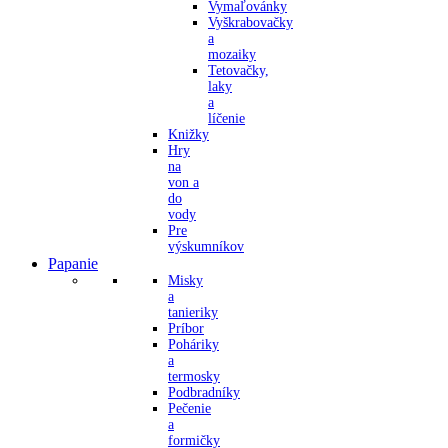
Vymaľovánky
Vyškrabovačky
a
mozaiky
Tetovačky,
laky
a
líčenie
Knižky
Hry
na
von a
do
vody
Pre
výskumníkov
Papanie
Misky
a
tanieriky
Príbor
Poháriky
a
termosky
Podbradníky
Pečenie
a
formičky