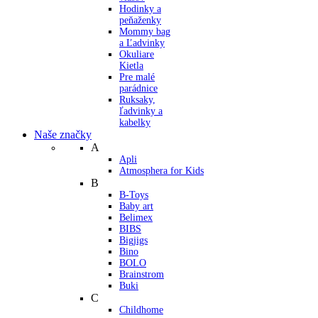
Hodinky a
peňaženky
Mommy bag
a Ľadvinky
Okuliare
Kietla
Pre malé
parádnice
Ruksaky,
ľadvinky a
kabelky
Naše značky
A
Apli
Atmosphera for Kids
B
B-Toys
Baby art
Belimex
BIBS
Bigjigs
Bino
BOLO
Brainstrom
Buki
C
Childhome