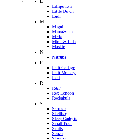
L
Lilliputiens
Little Dutch
Ludi
M
Magni
Mama&tata
Meda
Mimi & Lula
Mushie
N
Natruba
P
Petit Collage
Petit Monkey
Pexi
R
R&F
Rex London
Rockahula
S
Scrunch
Shellbag
Sleep Gadgets
Small Foot
Snails
Souza
Stonožka