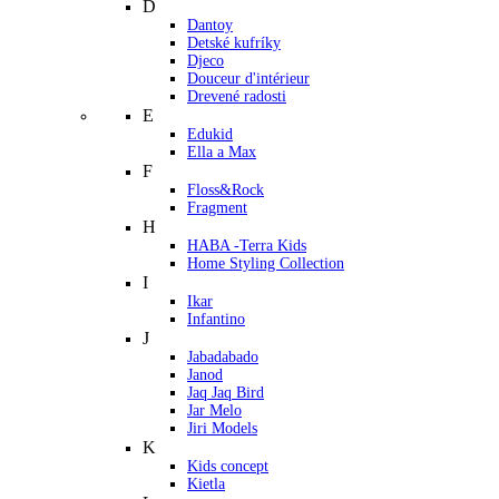
D
Dantoy
Detské kufríky
Djeco
Douceur d'intérieur
Drevené radosti
E
Edukid
Ella a Max
F
Floss&Rock
Fragment
H
HABA -Terra Kids
Home Styling Collection
I
Ikar
Infantino
J
Jabadabado
Janod
Jaq Jaq Bird
Jar Melo
Jiri Models
K
Kids concept
Kietla