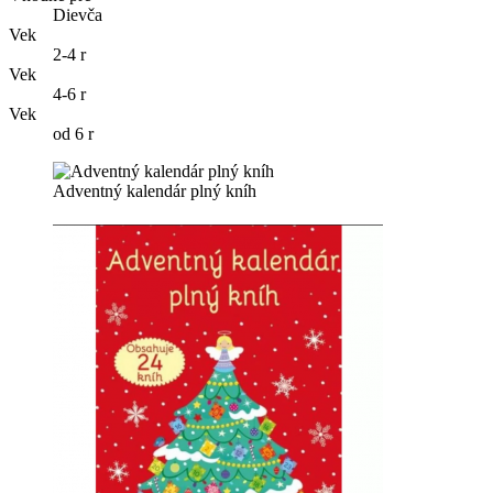
Dievča
Vek
2-4 r
Vek
4-6 r
Vek
od 6 r
Adventný kalendár plný kníh