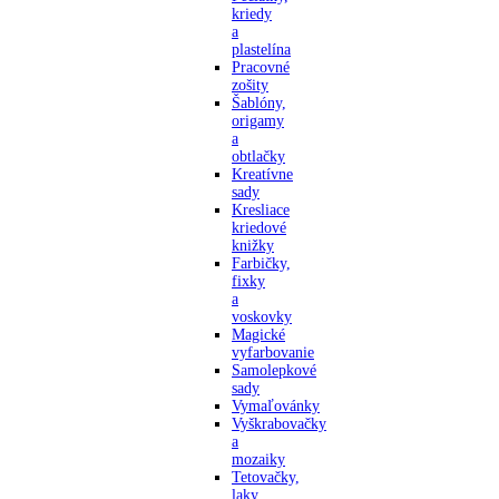
kriedy
a
plastelína
Pracovné
zošity
Šablóny,
origamy
a
obtlačky
Kreatívne
sady
Kresliace
kriedové
knižky
Farbičky,
fixky
a
voskovky
Magické
vyfarbovanie
Samolepkové
sady
Vymaľovánky
Vyškrabovačky
a
mozaiky
Tetovačky,
laky