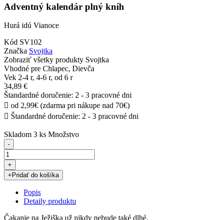
Adventný kalendár plný kníh
Hurá idú Vianoce
Kód
SV102
Značka
Svojtka
Zobraziť všetky produkty Svojtka
Vhodné pre
Chlapec, Dievča
Vek
2-4 r, 4-6 r, od 6 r
34,89 €
Štandardné doručenie: 2 - 3 pracovné dni

od 2,99€ (zdarma pri nákupe nad 70€)

Štandardné doručenie: 2 - 3 pracovné dni
Skladom
3 ks
Množstvo
-
+
+
Pridať do košíka
Popis
Detaily produktu
Čakanie na Ježiška už nikdy nebude také dlhé.