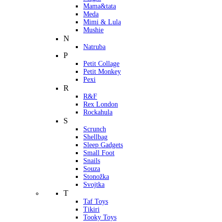
Mama&tata
Meda
Mimi & Lula
Mushie
N
Natruba
P
Petit Collage
Petit Monkey
Pexi
R
R&F
Rex London
Rockahula
S
Scrunch
Shellbag
Sleep Gadgets
Small Foot
Snails
Souza
Stonožka
Svojtka
T
Taf Toys
Tikiri
Tooky Toys