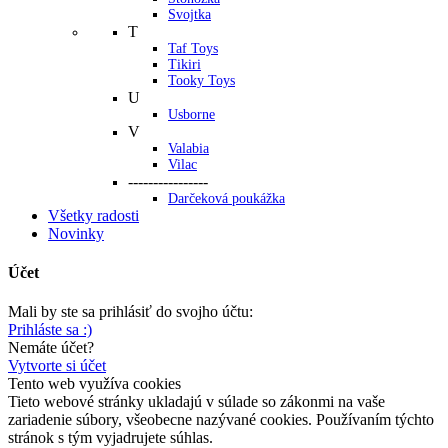
Svojtka
T
Taf Toys
Tikiri
Tooky Toys
U
Usborne
V
Valabia
Vilac
----------------
Darčeková poukážka
Všetky radosti
Novinky
Účet
Mali by ste sa prihlásiť do svojho účtu:
Prihláste sa :)
Nemáte účet?
Vytvorte si účet
Tento web využíva cookies
Tieto webové stránky ukladajú v súlade so zákonmi na vaše
zariadenie súbory, všeobecne nazývané cookies. Používaním týchto
stránok s tým vyjadrujete súhlas.