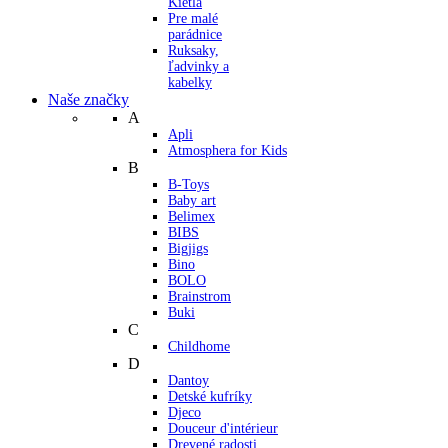
Kietla
Pre malé
parádnice
Ruksaky,
ľadvinky a
kabelky
Naše značky
A
Apli
Atmosphera for Kids
B
B-Toys
Baby art
Belimex
BIBS
Bigjigs
Bino
BOLO
Brainstrom
Buki
C
Childhome
D
Dantoy
Detské kufríky
Djeco
Douceur d'intérieur
Drevené radosti