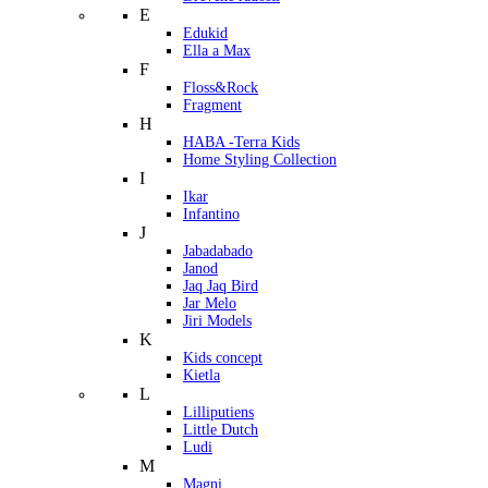
E
Edukid
Ella a Max
F
Floss&Rock
Fragment
H
HABA -Terra Kids
Home Styling Collection
I
Ikar
Infantino
J
Jabadabado
Janod
Jaq Jaq Bird
Jar Melo
Jiri Models
K
Kids concept
Kietla
L
Lilliputiens
Little Dutch
Ludi
M
Magni