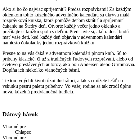
Ako si ho čo najviac spríjemniť? Predsa rozprávkami! Za každým
okienkom tohto kúzelného adventného kalendára sa ukrýva malá
rozprávková knižka, ktorá pomôže deťom skrátiť a spríjemniť
čakanie na Štedrý deň. Otvorte každý večer jedno okienko a
prečítajte si knižku spolu s deťmi. Predstavte si, akú radosť budú
mať vaše deti, keď každý deň objavia v adventnom kalendári
namiesto čokoládky jednu rozprávkovú knižku.
Presne to na vás čaká v adventnom kalendári plnom kníh. Sú to
príbehy klasické, či už z tradičných ľudových rozprávaní, alebo od
svetovo preslávených autorov, ako boli Andersen alebo Grimmovia.
Dopĺňa ich niekoľko vianočných básní.
Textom vdýchli život rôzni ilustrátori, a tak sa môžete tešiť na
vskutku pestrú paletu príbehov. Vo vašej rodine sa tak zrodí úplne
nová, kúzelná predvianočná tradícia.
Dátový hárok
Vhodné pre
Chlapec
Vhodné pre