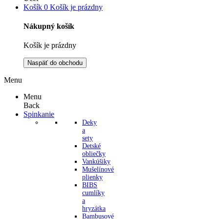
Košík
0
Košík je prázdny
Nákupný košík
Košík je prázdny
Naspäť do obchodu
Menu
Menu
Back
Spinkanie
Deky
a
sety
Detské
obliečky
Vankúšiky
Mušelínové
plienky
BIBS
cumlíky
a
hryzátka
Bambusové