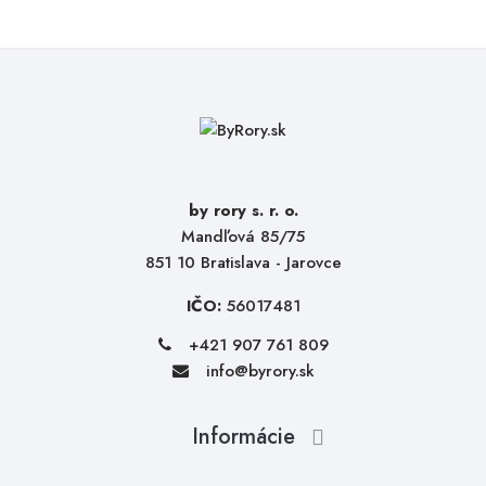
by rory s. r. o.
Mandľová 85/75
851 10 Bratislava - Jarovce
IČO:
56017481
+421 907 761 809
info@byrory.sk
Informácie