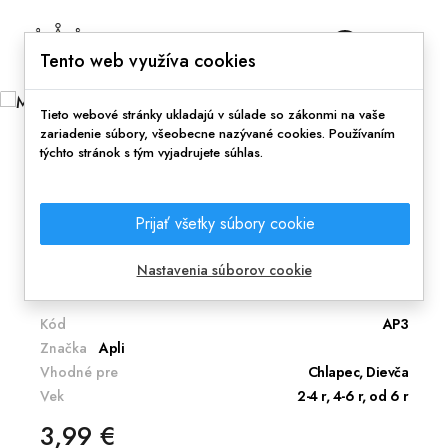
0
Tento web využíva cookies
Tieto webové stránky ukladajú v súlade so zákonmi na vaše
zariadenie súbory, všeobecne nazývané cookies. Používaním
týchto stránok s tým vyjadrujete súhlas.
Domov
Metalické samolepky zvieratká
Prijať všetky súbory cookie
Odteraz môžete lepiť nálepky kdekoľvek chcieť
alebo kde Vám mama dovolí.
Nastavenia súborov cookie
Kód
AP3
Značka
Apli
Vhodné pre
Chlapec, Dievča
Vek
2-4 r, 4-6 r, od 6 r
3,99 €