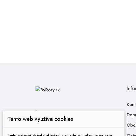
Info
Kont
by rory s. r. o.
Dopr
Tento web využíva cookies
Mandľová 85/75
Obc
851 10 Bratislava -
Jarovce
Ochr
Tieto webové stránky ukladajú v súlade so zákonmi na vaše