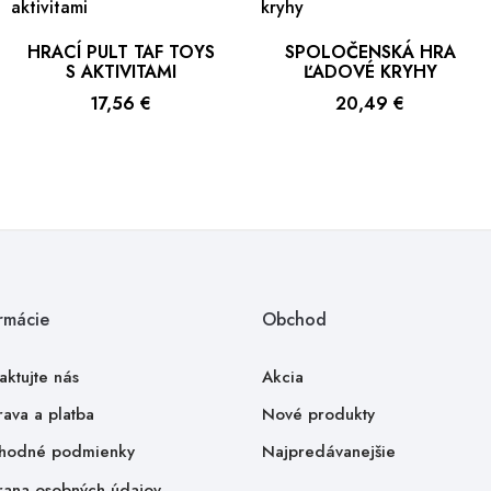
HRACÍ PULT TAF TOYS
SPOLOČENSKÁ HRA
S AKTIVITAMI
ĽADOVÉ KRYHY
Cena
Cena
17,56 €
20,49 €
rmácie
Obchod
aktujte nás
Akcia
ava a platba
Nové produkty
hodné podmienky
Najpredávanejšie
ana osobných údajov