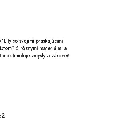
Lily so svojimi praskajúcimi
listom? S rôznymi materiálmi a
itami stimuluje zmysly a zároveň
ež: