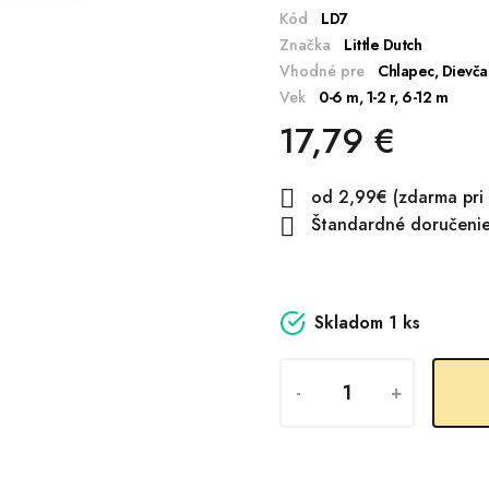
Kód
LD7
Značka
Little Dutch
Vhodné pre
Chlapec, Dievča
Vek
0-6 m, 1-2 r, 6-12 m
17,79 €
od 2,99€ (zdarma pri

Štandardné doručenie:

Skladom
1 ks
-
+