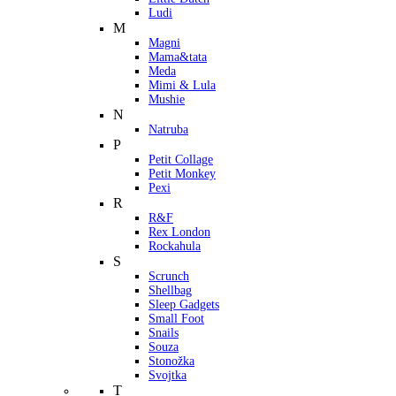
Ludi
M
Magni
Mama&tata
Meda
Mimi & Lula
Mushie
N
Natruba
P
Petit Collage
Petit Monkey
Pexi
R
R&F
Rex London
Rockahula
S
Scrunch
Shellbag
Sleep Gadgets
Small Foot
Snails
Souza
Stonožka
Svojtka
T