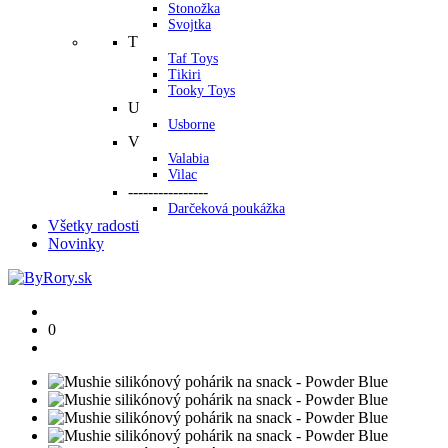
Stonožka
Svojtka
T
Taf Toys
Tikiri
Tooky Toys
U
Usborne
V
Valabia
Vilac
----------------
Darčeková poukážka
Všetky radosti
Novinky
0