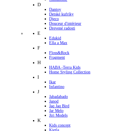
D
Dantoy
Detské kufríky
Djeco
Douceur d'intérieur
Drevené radosti
E
Edukid
Ella a Max
F
Floss&Rock
Fragment
H
HABA -Terra Kids
Home Styling Collection
I
Ikar
Infantino
J
Jabadabado
Janod
Jaq Jaq Bird
Jar Melo
Jiri Models
K
Kids concept
Kietla