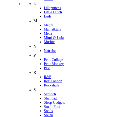
L
Lilliputiens
Little Dutch
Ludi
M
Magni
Mama&tata
Meda
Mimi & Lula
Mushie
N
Natruba
P
Petit Collage
Petit Monkey
Pexi
R
R&F
Rex London
Rockahula
S
Scrunch
Shellbag
Sleep Gadgets
Small Foot
Snails
Souza