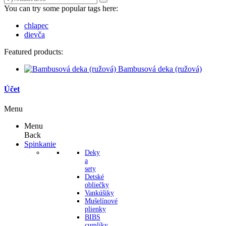
You can try some popular tags here:
chlapec
dievča
Featured products:
Bambusová deka (ružová)
Účet
Menu
Menu
Back
Spinkanie
Deky
a
sety
Detské
obliečky
Vankúšiky
Mušelínové
plienky
BIBS
cumlíky