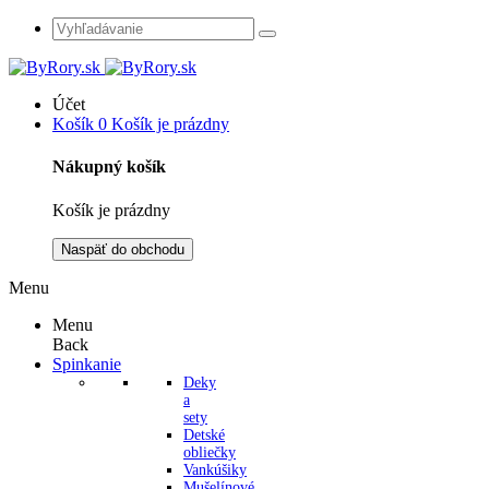
Účet
Košík
0
Košík je prázdny
Nákupný košík
Košík je prázdny
Naspäť do obchodu
Menu
Menu
Back
Spinkanie
Deky
a
sety
Detské
obliečky
Vankúšiky
Mušelínové