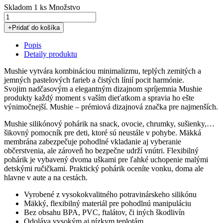
Skladom
1 ks
Množstvo
+
Pridať do košíka
Popis
Detaily produktu
Mushie vytvára kombináciou minimalizmu, teplých zemitých a
jemných pastelových farieb a čistých línií pocit harmónie.
Svojim nadčasovým a elegantným dizajnom spríjemnia Mushie
produkty každý moment s vaším dieťatkom a spravia ho ešte
výnimočnejší. Mushie – prémiová dizajnová značka pre najmenších.
Mushie silikónový pohárik na snack, ovocie, chrumky, sušienky,…
šikovný pomocník pre deti, ktoré sú neustále v pohybe. Mäkká
membrána zabezpečuje pohodlné vkladanie aj vyberanie
občerstvenia, ale zároveň ho bezpečne udrží vnútri. Flexibilný
pohárik je vybavený dvoma uškami pre ľahké uchopenie malými
detskými ručičkami. Praktický pohárik oceníte vonku, doma ale
hlavne v aute a na cestách.
Vyrobené z vysokokvalitného potravinárskeho silikónu
Mäkký, flexibilný materiál pre pohodlnú manipuláciu
Bez obsahu BPA, PVC, ftalátov, či iných škodlivín
Odoláva vysokým aj nízkym teplotám