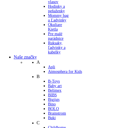
vlasov
Hodinky a
peňaženky
Mommy bag
a Ľadvinky
Okuliare
Kietla
Pre malé
parádnice
Ruksaky,
ľadvinky a
kabelky
Naše značky
A
Apli
Atmosphera for Kids
B
B-Toys
Baby art
Belimex
BIBS
Bigjigs
Bino
BOLO
Brainstrom
Buki
C
Childhome