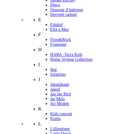
Detské kufríky
Djeco
Douceur d'intérieur
Drevené radosti
E
Edukid
Ella a Max
F
Floss&Rock
Fragment
H
HABA -Terra Kids
Home Styling Collection
I
Ikar
Infantino
J
Jabadabado
Janod
Jaq Jaq Bird
Jar Melo
Jiri Models
K
Kids concept
Kietla
L
Lilliputiens
Little Dutch