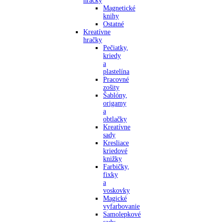
hračky
Magnetické
knihy
Ostatné
Kreatívne
hračky
Pečiatky,
kriedy
a
plastelína
Pracovné
zošity
Šablóny,
origamy
a
obtlačky
Kreatívne
sady
Kresliace
kriedové
knižky
Farbičky,
fixky
a
voskovky
Magické
vyfarbovanie
Samolepkové