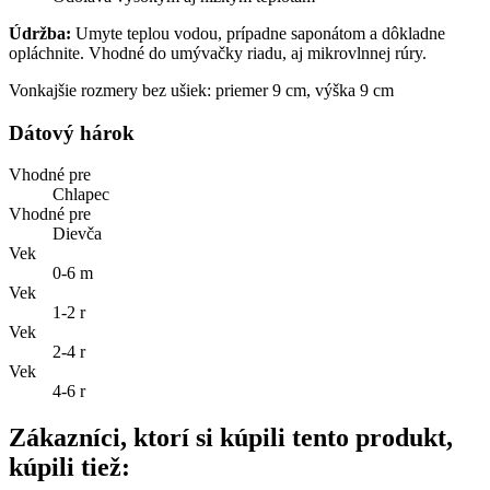
Údržba:
Umyte teplou vodou, prípadne saponátom a dôkladne
opláchnite. Vhodné do umývačky riadu, aj mikrovlnnej rúry.
Vonkajšie rozmery bez ušiek: priemer 9 cm, výška 9 cm
Dátový hárok
Vhodné pre
Chlapec
Vhodné pre
Dievča
Vek
0-6 m
Vek
1-2 r
Vek
2-4 r
Vek
4-6 r
Zákazníci, ktorí si kúpili tento produkt,
kúpili tiež: