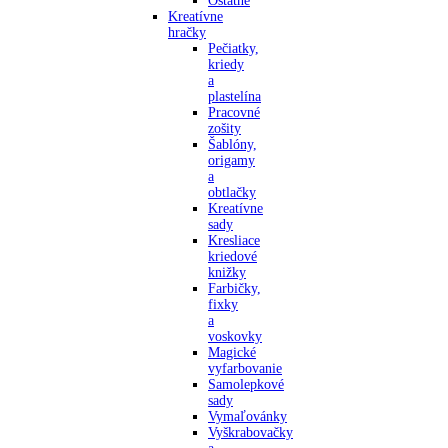
Ostatné
Kreatívne
hračky
Pečiatky,
kriedy
a
plastelína
Pracovné
zošity
Šablóny,
origamy
a
obtlačky
Kreatívne
sady
Kresliace
kriedové
knižky
Farbičky,
fixky
a
voskovky
Magické
vyfarbovanie
Samolepkové
sady
Vymaľovánky
Vyškrabovačky