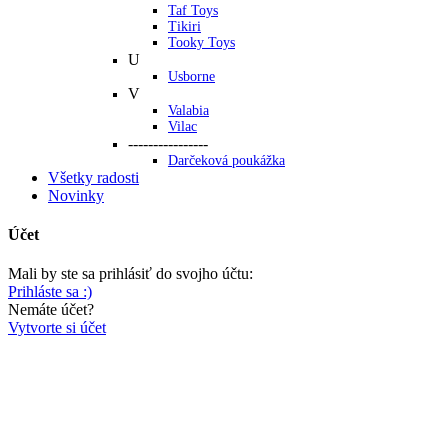
Taf Toys
Tikiri
Tooky Toys
U
Usborne
V
Valabia
Vilac
----------------
Darčeková poukážka
Všetky radosti
Novinky
Účet
Mali by ste sa prihlásiť do svojho účtu:
Prihláste sa :)
Nemáte účet?
Vytvorte si účet