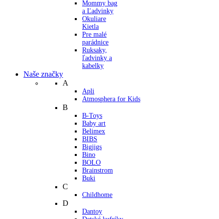
Mommy bag
a Ľadvinky
Okuliare
Kietla
Pre malé
parádnice
Ruksaky,
ľadvinky a
kabelky
Naše značky
A
Apli
Atmosphera for Kids
B
B-Toys
Baby art
Belimex
BIBS
Bigjigs
Bino
BOLO
Brainstrom
Buki
C
Childhome
D
Dantoy