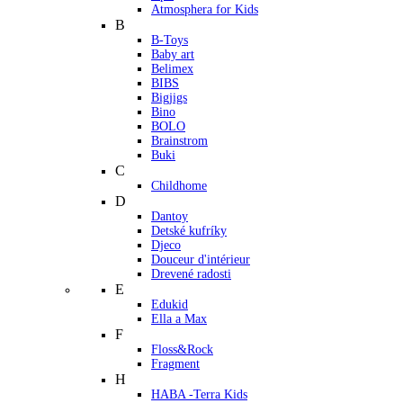
Atmosphera for Kids
B
B-Toys
Baby art
Belimex
BIBS
Bigjigs
Bino
BOLO
Brainstrom
Buki
C
Childhome
D
Dantoy
Detské kufríky
Djeco
Douceur d'intérieur
Drevené radosti
E
Edukid
Ella a Max
F
Floss&Rock
Fragment
H
HABA -Terra Kids