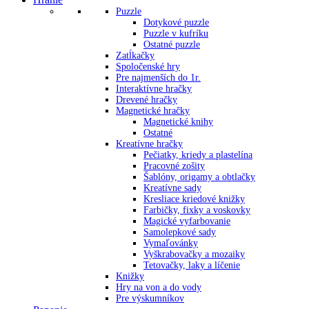
Puzzle
Dotykové puzzle
Puzzle v kufríku
Ostatné puzzle
Zatĺkačky
Spoločenské hry
Pre najmenších do 1r.
Interaktívne hračky
Drevené hračky
Magnetické hračky
Magnetické knihy
Ostatné
Kreatívne hračky
Pečiatky, kriedy a plastelína
Pracovné zošity
Šablóny, origamy a obtlačky
Kreatívne sady
Kresliace kriedové knižky
Farbičky, fixky a voskovky
Magické vyfarbovanie
Samolepkové sady
Vymaľovánky
Vyškrabovačky a mozaiky
Tetovačky, laky a líčenie
Knižky
Hry na von a do vody
Pre výskumníkov