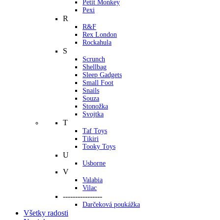
Petit Monkey
Pexi
R
R&F
Rex London
Rockahula
S
Scrunch
Shellbag
Sleep Gadgets
Small Foot
Snails
Souza
Stonožka
Svojtka
T
Taf Toys
Tikiri
Tooky Toys
U
Usborne
V
Valabia
Vilac
----------------
Darčeková poukážka
Všetky radosti