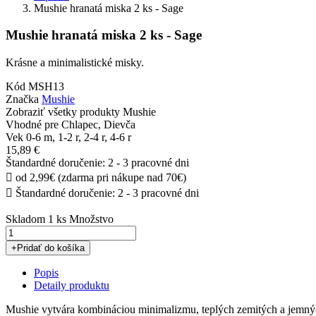
Mushie hranatá miska 2 ks - Sage
Mushie hranatá miska 2 ks - Sage
Krásne a minimalistické misky.
Kód
MSH13
Značka
Mushie
Zobraziť všetky produkty Mushie
Vhodné pre
Chlapec, Dievča
Vek
0-6 m, 1-2 r, 2-4 r, 4-6 r
15,89 €
Štandardné doručenie: 2 - 3 pracovné dni

od 2,99€ (zdarma pri nákupe nad 70€)

Štandardné doručenie: 2 - 3 pracovné dni
Skladom
1 ks
Množstvo
+
Pridať do košíka
Popis
Detaily produktu
Mushie vytvára kombináciou minimalizmu, teplých zemitých a jemnýc