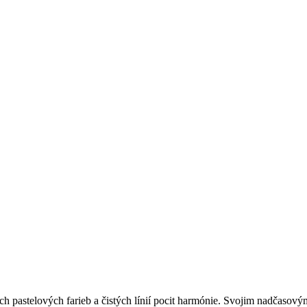
h pastelových farieb a čistých línií pocit harmónie. Svojim nadčaso