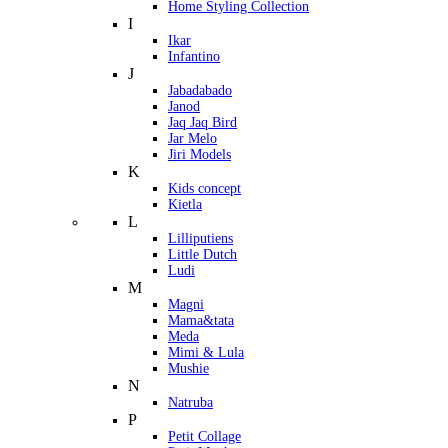
Home Styling Collection
I
Ikar
Infantino
J
Jabadabado
Janod
Jaq Jaq Bird
Jar Melo
Jiri Models
K
Kids concept
Kietla
L
Lilliputiens
Little Dutch
Ludi
M
Magni
Mama&tata
Meda
Mimi & Lula
Mushie
N
Natruba
P
Petit Collage