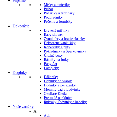
Papanie
Misky a tanieriky
Príbor
Poháriky a termosky
Podbradníky
Pečenie a formičky
Dekorácie
Drevené míľniky
Baby shower
Zvonkohry a hracie skrinky
Dekoračné vankúšiky
Koberčeky a pufy
Pokladničky a Šperkovničky
Úložné boxy
Rámiky na fotky
Baby Art
Lampičky
Doplnky
Dáždniky
Doplnky do vlasov
Hodinky a peňaženky
Mommy bag a Ľadvinky
Okuliare Kietla
Pre malé parádnice
Ruksaky, ľadvinky a kabelky
Naše značky
A
Apli