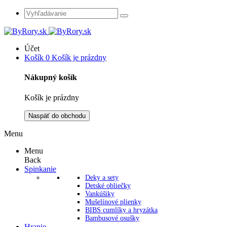
Účet
Košík
0
Košík je prázdny
Nákupný košík
Košík je prázdny
Naspäť do obchodu
Menu
Menu
Back
Spinkanie
Deky a sety
Detské obliečky
Vankúšiky
Mušelínové plienky
BIBS cumlíky a hryzátka
Bambusové osušky
Hranie