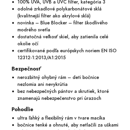
100% UVA, UVB a UVC filter, kategória 3
odolné zrkadlové polykarbonátové sklá
(kvalitnejší filter ako akrylové sklá)
novinka – Blue Blocker – filter škodlivého
modrého svetla
dostatočná veľkosť skiel, aby zatienila celé
okolie očí
certifikované podľa európskych noriem EN ISO
12312-1:2013/A1:2015
Bezpečnosť
nerozbitný ohybný rám – deti bočnice
nezlomia ani nevykrútia
bez nebezpečných pántov a skrutiek, ktoré
znamenajú nebezpečenstvo pri úrazoch
Pohodlie
ultra ľahký a flexibilný rám v tvare macíka
bočnice tenké a ohnuté, aby netlačili za uškami