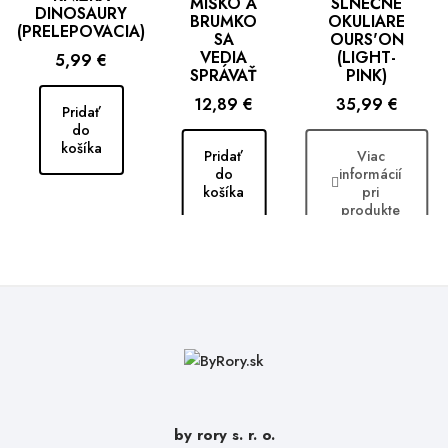
MIŠKO A
SLNEČNÉ
DINOSAURY
BRUMKO
OKULIARE
(PRELEPOVACIA)
SA
OURS'ON
VEDIA
(LIGHT-
Cena
5,99 €
SPRÁVAŤ
PINK)
Cena
Cena
12,89 €
35,99 €
Pridať
do
košíka
Pridať
Viac
do
informácií
košíka
pri
produkte
by rory s. r. o.