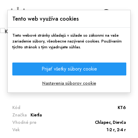
0
Tento web využíva cookies
Tieto webové stránky ukladajú v súlade so zákonmi na vaše
zariadenie súbory, všeobecne nazývané cookies. Používaním
týchto stránok s tým vyjadrujete súhlas.
Domov
Doplnky
Okuliare Kietla
KiETLA slnečné okuliare OURS'ON (Silver
Prijať všetky súbory cookie
blue)
Brum-brum, krásne a zároveň funkčné detské
Nastavenia súborov cookie
slnečné okuliare.
Kód
KT6
Značka
Kietla
Vhodné pre
Chlapec, Dievča
Vek
1-2 r, 2-4 r