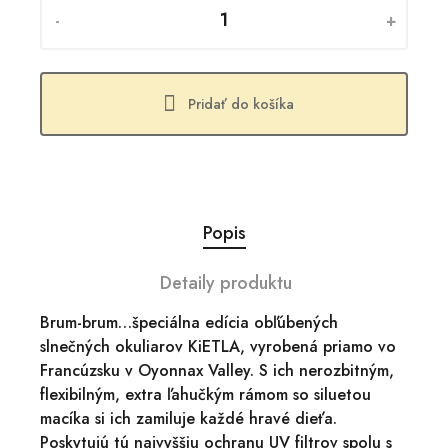
-
+
Pridať do košíka
Popis
Detaily produktu
Brum-brum…špeciálna edícia obľúbených
slnečných okuliarov KiETLA, vyrobená priamo vo
Francúzsku v Oyonnax Valley. S ich nerozbitným,
flexibilným, extra ľahučkým rámom so siluetou
macíka si ich zamiluje každé hravé dieťa.
Poskytujú tú najvyššiu ochranu UV filtrov spolu s