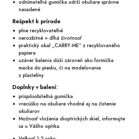
odnímateľná gumička udrží okuliare správne
nasadené
Rešpekt k prírode
plne recyklovateľné
nerozbitné = dlhá životnosť
praktický obal „CARRY-ME“ z recyklovaného
papiera
uzáver balenia slúži zároveň ako formička
macka do piesku, či na modelovanie
z plastelíny
Doplnky v balení
:
prispôsobiteľná gumička
vrecúško na okuliare vhodné aj na čistenie
okuliarov
Možnosť vloženia dioptrických skiel, informujte
sa u Vášho optika.
Veľkosť 1-2 roky: