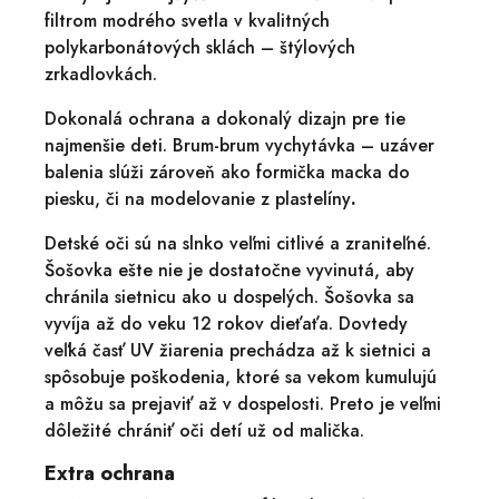
filtrom modrého svetla v kvalitných
polykarbonátových sklách – štýlových
zrkadlovkách.
Dokonalá ochrana a dokonalý dizajn pre tie
najmenšie deti. Brum-brum vychytávka – uzáver
balenia slúži zároveň ako formička macka do
piesku, či na modelovanie z plastelíny
.
Detské oči sú na slnko veľmi citlivé a zraniteľné.
Šošovka ešte nie je dostatočne vyvinutá, aby
chránila sietnicu ako u dospelých. Šošovka sa
vyvíja až do veku 12 rokov dieťaťa. Dovtedy
veľká časť UV žiarenia prechádza až k sietnici a
spôsobuje poškodenia, ktoré sa vekom kumulujú
a môžu sa prejaviť až v dospelosti. Preto je veľmi
dôležité chrániť oči detí už od malička.
Extra ochrana