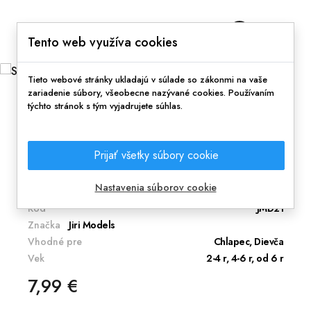
0
Tento web využíva cookies
Tieto webové stránky ukladajú v súlade so zákonmi na vaše
zariadenie súbory, všeobecne nazývané cookies. Používaním
týchto stránok s tým vyjadrujete súhlas.
Domov
Hranie
Kreatívne hračky
Samolepková knižka Šport
Prijať všetky súbory cookie
Nálepky, s ktorými si vytvor príbeh.
Nastavenia súborov cookie
Kód
JMD21
Značka
Jiri Models
Vhodné pre
Chlapec, Dievča
Vek
2-4 r, 4-6 r, od 6 r
7,99 €