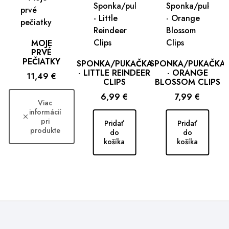
MOJE
PRVÉ
PEČIATKY
SPONKA/PUKAČKA
SPONKA/PUKAČKA
- LITTLE REINDEER
- ORANGE
Cena
11,49 €
CLIPS
BLOSSOM CLIPS
Cena
Cena
6,99 €
7,99 €
Viac
informácií
pri
Pridať
Pridať
produkte
do
do
košíka
košíka