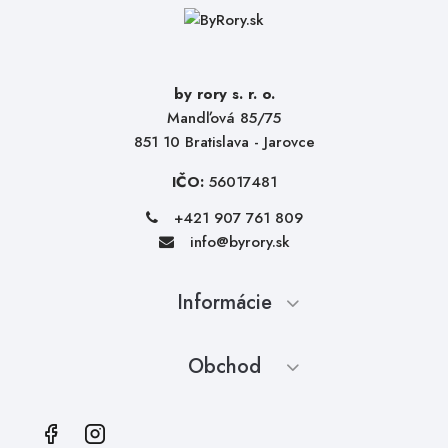
by rory s. r. o.
Mandľová 85/75
851 10 Bratislava - Jarovce
IČO:
56017481
+421 907 761 809
info@byrory.sk
Informácie
Obchod