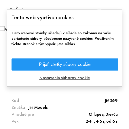
0
Tento web využíva cookies
Tieto webové stránky ukladajú v súlade so zákonmi na vaše
zariadenie súbory, všeobecne nazývané cookies. Používaním
týchto stránok s tým vyjadrujete súhlas.
Domov
Hranie
Kreatívne hračky
Vianočné omalovánky so samolepkami -
Prijať všetky súbory cookie
Minnie
Zábava so svojimi obľúbenými rozprávkovými
Nastavenia súborov cookie
kamarátmi.
Kód
JMD69
Značka
Jiri Models
Vhodné pre
Chlapec, Dievča
Vek
2-4 r, 4-6 r, od 6 r