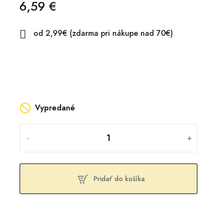
6,59 €
od 2,99€ (zdarma pri nákupe nad 70€)

Vypredané
-
+
Pridať do košíka