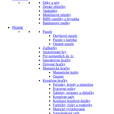
Deky a sety
Detské obliečky
Vankúšiky
Mušelínové plienky
BIBS cumlíky a hryzátka
Bambusové osušky
Hranie
Puzzle
Dotykové puzzle
Puzzle v kufríku
Ostatné puzzle
Zatĺkačky
Spoločenské hry
Pre najmenších do 1r.
Interaktívne hračky
Drevené hračky
Magnetické hračky
Magnetické knihy
Ostatné
Kreatívne hračky
Pečiatky, kriedy a plastelína
Pracovné zošity
Šablóny, origamy a obtlačky
Kreatívne sady
Kresliace kriedové knižky
Farbičky, fixky a voskovky
Magické vyfarbovanie
Samolepkové sady