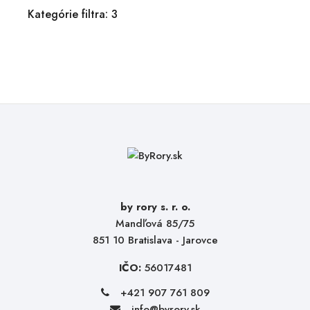
Kategórie filtra: 3
by rory s. r. o.
Mandľová 85/75
851 10 Bratislava - Jarovce
IČO:
56017481
+421 907 761 809
info@byrory.sk