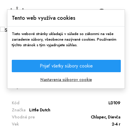
0
Tento web využíva cookies
Tieto webové stránky ukladajú v súlade so zákonmi na vaše
zariadenie súbory, všeobecne nazývané cookies. Používaním
týchto stránok s tým vyjadrujete súhlas.
Domov
Doplnky
Slnečné okuliare Námornícky záliv Little
Prijať všetky súbory cookie
Dutch 2-4r
Dokonalá ochrana a dokonalý dizajn aj pre tie
Nastavenia súborov cookie
najmenšie deti.
Kód
LD109
Značka
Little Dutch
Vhodné pre
Chlapec, Dievča
Vek
2-4 r