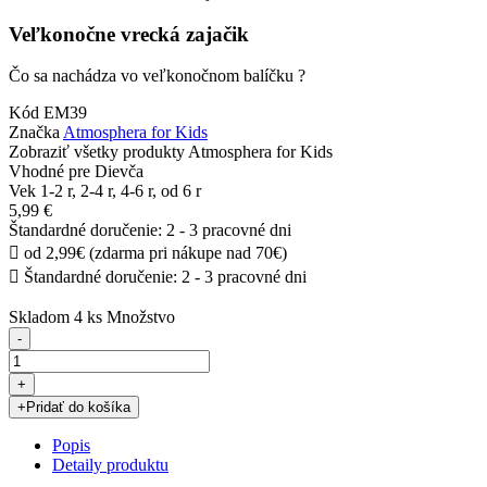
Veľkonočne vrecká zajačik
Čo sa nachádza vo veľkonočnom balíčku ?
Kód
EM39
Značka
Atmosphera for Kids
Zobraziť všetky produkty Atmosphera for Kids
Vhodné pre
Dievča
Vek
1-2 r, 2-4 r, 4-6 r, od 6 r
5,99 €
Štandardné doručenie: 2 - 3 pracovné dni

od 2,99€ (zdarma pri nákupe nad 70€)

Štandardné doručenie: 2 - 3 pracovné dni
Skladom
4 ks
Množstvo
-
+
+
Pridať do košíka
Popis
Detaily produktu