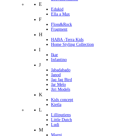
E
Edukid
Ella a Max
F
Floss&Rock
Fragment
H
HABA -Terra Kids
Home Styling Collection
I
Ikar
Infantino
J
Jabadabado
Janod
Jaq Jaq Bird
Jar Melo
Jiri Models
K
Kids concept
Kietla
L
Lilliputiens
Little Dutch
Ludi
M
Magni