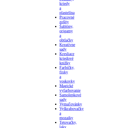
kriedy
a
plastelína
Pracovné
zošity
Šablóny,
origamy
a
obtlačky
Kreatívne
sady
Kresliace
kriedové
knižky
Farbičky,
fixky
a
voskovky
Magické
vyfarbovanie
Samolepkové
sady
Vymaľovánky
Vyškrabovačky
a
mozaiky
Tetovačky,
laky