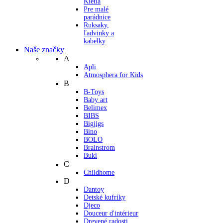
Kietla
Pre malé
parádnice
Ruksaky,
ľadvinky a
kabelky
Naše značky
A
Apli
Atmosphera for Kids
B
B-Toys
Baby art
Belimex
BIBS
Bigjigs
Bino
BOLO
Brainstrom
Buki
C
Childhome
D
Dantoy
Detské kufríky
Djeco
Douceur d'intérieur
Drevené radosti