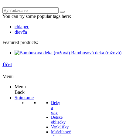
You can try some popular tags here:
chlapec
dievča
Featured products:
Bambusová deka (ružová)
Účet
Menu
Menu
Back
Spinkanie
Deky
a
sety
Detské
obliečky
Vankúšiky
Mušelínové