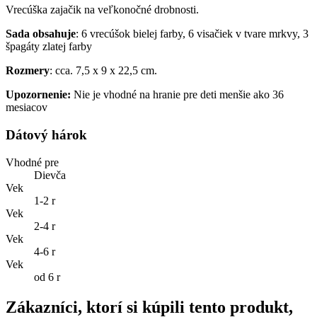
Vrecúška zajačik na veľkonočné drobnosti.
Sada obsahuje
: 6 vrecúšok bielej farby, 6 visačiek v tvare mrkvy, 3
špagáty zlatej farby
Rozmery
: cca. 7,5 x 9 x 22,5 cm.
Upozornenie:
Nie je vhodné na hranie pre deti menšie ako 36
mesiacov
Dátový hárok
Vhodné pre
Dievča
Vek
1-2 r
Vek
2-4 r
Vek
4-6 r
Vek
od 6 r
Zákazníci, ktorí si kúpili tento produkt,