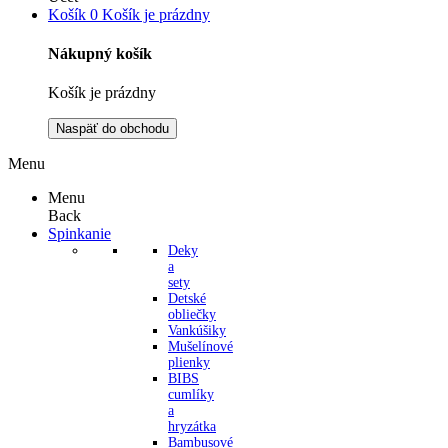
Košík
0
Košík je prázdny
Nákupný košík
Košík je prázdny
Naspäť do obchodu
Menu
Menu
Back
Spinkanie
Deky
a
sety
Detské
obliečky
Vankúšiky
Mušelínové
plienky
BIBS
cumlíky
a
hryzátka
Bambusové