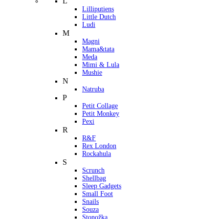
L
Lilliputiens
Little Dutch
Ludi
M
Magni
Mama&tata
Meda
Mimi & Lula
Mushie
N
Natruba
P
Petit Collage
Petit Monkey
Pexi
R
R&F
Rex London
Rockahula
S
Scrunch
Shellbag
Sleep Gadgets
Small Foot
Snails
Souza
Stonožka