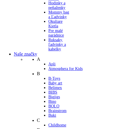
Hodinky a
peňaženky
Mommy bag
a Ľadvinky
Okuliare
Kietla
Pre malé
parádnice
Ruksaky,
ľadvinky a
kabelky
Naše značky
A
Apli
Atmosphera for Kids
B
B-Toys
Baby art
Belimex
BIBS
Bigjigs
Bino
BOLO
Brainstrom
Buki
C
Childhome