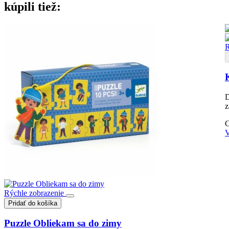
kúpili tiež:
R
D
z
V
Rýchle zobrazenie
Pridať do košíka
Puzzle Obliekam sa do zimy