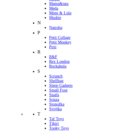
Mama&tata
Meda
Mimi & Lula
Mushie
N
Natruba
P
Petit Collage
Petit Monkey
Pexi
R
R&F
Rex London
Rockahula
S
Scrunch
Shellbag
Sleep Gadgets
Small Foot
Snails
Souza
Stonožka
Svojtka
T
Taf Toys
Tikiri
Tooky Toys