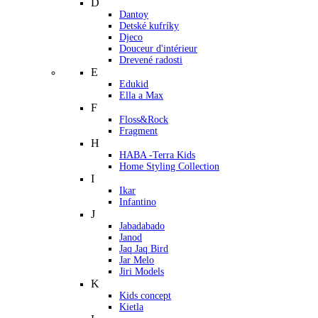
D
Dantoy
Detské kufríky
Djeco
Douceur d'intérieur
Drevené radosti
E
Edukid
Ella a Max
F
Floss&Rock
Fragment
H
HABA -Terra Kids
Home Styling Collection
I
Ikar
Infantino
J
Jabadabado
Janod
Jaq Jaq Bird
Jar Melo
Jiri Models
K
Kids concept
Kietla