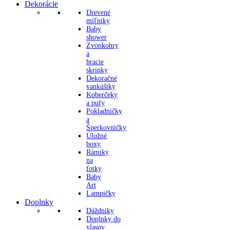
Dekorácie
Drevené
míľniky
Baby
shower
Zvonkohry
a
hracie
skrinky
Dekoračné
vankúšiky
Koberčeky
a pufy
Pokladničky
a
Šperkovničky
Úložné
boxy
Rámiky
na
fotky
Baby
Art
Lampičky
Doplnky
Dáždniky
Doplnky do
vlasov