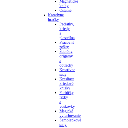
Magnetické
knihy
Ostatné
Kreatívne
hračky
Pečiatky,
kriedy
a
plastelína
Pracovné
zošity
Šablóny,
origamy
a
obtlačky
Kreatívne
sady
Kresliace
kriedové
knižky
Farbičky,
fixky
a
voskovky
Magické
vyfarbovanie
Samolepkové
sady