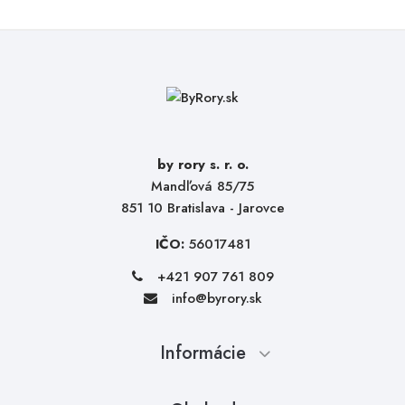
by rory s. r. o.
Mandľová 85/75
851 10 Bratislava - Jarovce
IČO:
56017481
+421 907 761 809
info@byrory.sk
Informácie