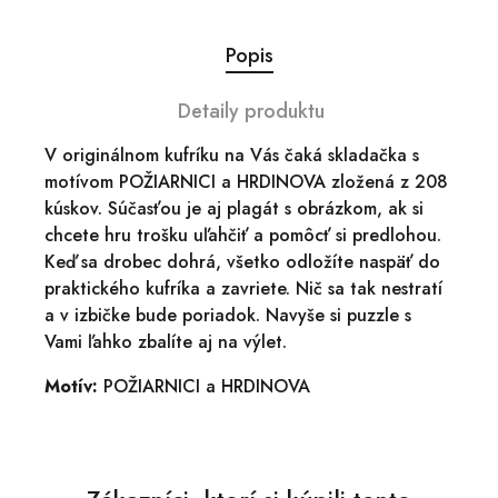
Popis
Detaily produktu
V originálnom kufríku na Vás čaká skladačka s
motívom POŽIARNICI a HRDINOVA zložená z 208
kúskov. Súčasťou je aj plagát s obrázkom, ak si
chcete hru trošku uľahčiť a pomôcť si predlohou.
Keď sa drobec dohrá, všetko odložíte naspäť do
praktického kufríka a zavriete. Nič sa tak nestratí
a v izbičke bude poriadok. Navyše si puzzle s
Vami ľahko zbalíte aj na výlet.
Motív:
POŽIARNICI a HRDINOVA