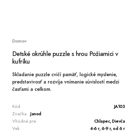
Domov
Detské okrúhle puzzle s hrou Požiarnici v
kufríku
Skladanie puzzle cvičí pamäť, logické myslenie,
predstavivosť a rozvíja vnímanie súvislostí medzi
časťami a celkom.
Kód
JA103
Značka
Janod
Vhodné pre
Chlapec, Dievča
Vek
4-6 r, 6-9 r, od 6 r