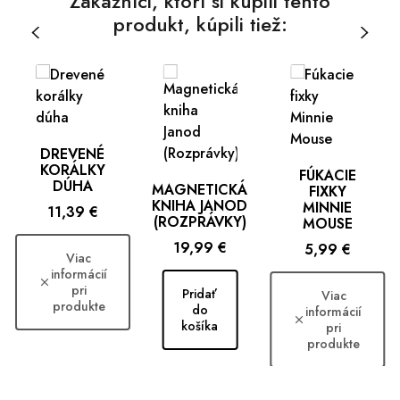
Zákazníci, ktorí si kúpili tento
produkt, kúpili tiež:
DREVENÉ
KORÁLKY
FÚKACIE
DÚHA
MAGNETICKÁ
FIXKY
KNIHA JANOD
MINNIE
Cena
11,39 €
(ROZPRÁVKY)
MOUSE
Cena
19,99 €
Cena
5,99 €
Viac
informácií
pri
Pridať
Viac
produkte
do
informácií
košíka
pri
produkte