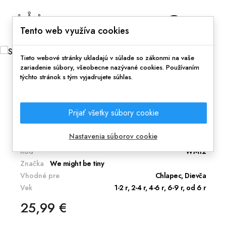
0
Tento web využíva cookies
Tieto webové stránky ukladajú v súlade so zákonmi na vaše
zariadenie súbory, všeobecne nazývané cookies. Používaním
týchto stránok s tým vyjadrujete súhlas.
Domov
Silikónové formy na zmrzlinu Pastel
Prijať všetky súbory cookie
Silikónová forma na pečenie a mrazenie.
Nastavenia súborov cookie
Kód
WM12
Značka
We might be tiny
Vhodné pre
Chlapec, Dievča
Vek
1-2 r, 2-4 r, 4-6 r, 6-9 r, od 6 r
25,99 €