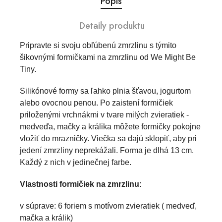
Popis
Detaily produktu
Pripravte si svoju obľúbenú zmrzlinu s týmito
šikovnými formičkami na zmrzlinu od We Might Be
Tiny.
Silikónové formy sa ľahko plnia šťavou, jogurtom
alebo ovocnou penou. Po zaistení formičiek
priloženými vrchnákmi v tvare milých zvieratiek -
medveďa, mačky a králika môžete formičky pokojne
vložiť do mrazničky. Viečka sa dajú sklopiť, aby pri
jedení zmrzliny neprekážali. Forma je dlhá 13 cm.
Každý z nich v jedinečnej farbe.
Vlastnosti formičiek na zmrzlinu:
v súprave: 6 foriem s motívom zvieratiek ( medveď,
mačka a králik)