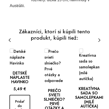
Austrálii.
Zákazníci, ktorí si kúpili tento
produkt, kúpili tiež:
DETSKÉ
NÁPLASTE
HAVINKO
Cena
KREATÍVNA
5,49 €
PREČO
SADA SO
SVIETI
SAMOLEPKAMI
SLNIEČKO?
Pridať
(MILÉ
PRVÉ
do
AUTÍČKA)
OTÁZKY A