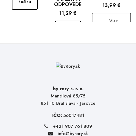
košíka
ODPOVEDE
Cena
13,99 €
Cena
11,29 €
Viac
informácií
Pridať
pri
do
produkte
košíka
by rory s. r. o.
Mandľová 85/75
851 10 Bratislava - Jarovce
IČO:
56017481
+421 907 761 809
info@byrory.sk