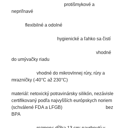
protišmykové a
nepriľnavé
flexibilné a odolné
hygienické a ľahko sa čistí
vhodné
do umývačky riadu
vhodné do mikrovlnnej rúry, rúry a
mrazničky (-40°C až 230°C)
materiál: netoxický potravinársky silikón, nezávisle
certifikovaný podľa najvyšších európskych noriem
(schválené FDA a LFGB) bez
BPA
rozmery: dĺžka 13 cm; navrhnutý v