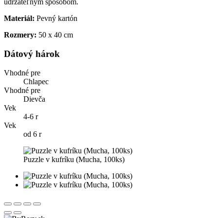
udržateľným spôsobom.
Materiál:
Pevný kartón
Rozmery:
50 x 40 cm
Dátový hárok
Vhodné pre
Chlapec
Vhodné pre
Dievča
Vek
4-6 r
Vek
od 6 r
Puzzle v kufríku (Mucha, 100ks)