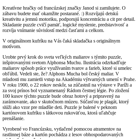
Kreatívne hračky od francúzskej značky Janod si zamilujete. O
zábavu budete mať okamžite postarané. :) Rozvíjajú detskú
kreativitu a jemnú motoriku, podporujú koncentráciu a cit pre detail.
Skladanie puzzle cvičí pamäť, logické myslenie, predstavivosť a
rozvíja vnímanie súvislostí medzi časťami a celkom.
V originálnom kufríku na Vás čaká skladačka s originálnym
motívom.
Urobte prvý krok do sveta veľkých maliarov s týmito puzzle,
inšpirovanými svetom Alphonsa Muchu. Ilustrácia odzrkadľuje
maliarov spôsob práce využívaním tvarov a farieb, ktoré si umelec
obľúbil. Vedeli ste, že? Alphons Mucha bol český maliar. V
mladosti mu zamietli vstup na Akadémiu výtvarných umení v Prahe.
V roku 1900, o 22 rokov neskôr, sa zúčastnil na výstave v Paríži a
za svoj prínos bol vyznamenaný Rádom čestnej légie. Po zložení
100 kusov týchto puzzle bude obraz hotový a pripravený na
zarámovanie, ako v skutočnom múzeu. Súčasťou je plagát, ktorý
slúži ako vzor pre mladšie deti. Puzzle je balené v peknom
kartónovom kufríku s látkovou rukoväťou, ktorá uľahčuje
prenášanie.
Vyrobené vo Francúzsku, vytlačené pomocou atramentov na
rastlinnej báze a kartón pochádza z lesov obhospodarovaných