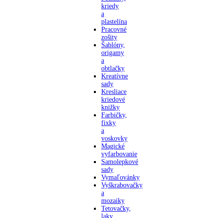
kriedy
a
plastelína
Pracovné
zošity
Šablóny,
origamy
a
obtlačky
Kreatívne
sady
Kresliace
kriedové
knižky
Farbičky,
fixky
a
voskovky
Magické
vyfarbovanie
Samolepkové
sady
Vymaľovánky
Vyškrabovačky
a
mozaiky
Tetovačky,
laky