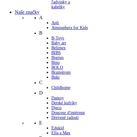
ľadvinky a
kabelky
Naše značky
A
Apli
Atmosphera for Kids
B
B-Toys
Baby art
Belimex
BIBS
Bigjigs
Bino
BOLO
Brainstrom
Buki
C
Childhome
D
Dantoy
Detské kufríky
Djeco
Douceur d'intérieur
Drevené radosti
E
Edukid
Ella a Max