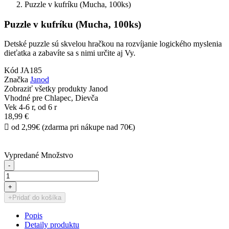
Puzzle v kufríku (Mucha, 100ks)
Puzzle v kufríku (Mucha, 100ks)
Detské puzzle sú skvelou hračkou na rozvíjanie logického myslenia
dieťatka a zabavíte sa s nimi určite aj Vy.
Kód
JA185
Značka
Janod
Zobraziť všetky produkty Janod
Vhodné pre
Chlapec, Dievča
Vek
4-6 r, od 6 r
18,99 €

od 2,99€ (zdarma pri nákupe nad 70€)
Vypredané
Množstvo
-
+
+
Pridať do košíka
Popis
Detaily produktu