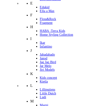
E
Edukid
Ella a Max
F
Floss&Rock
Fragment
H
HABA -Terra Kids
Home Styling Collection
I
Ikar
Infantino
J
Jabadabado
Janod
Jaq Jaq Bird
Jar Melo
Jiri Models
K
Kids concept
Kietla
L
Lilliputiens
Little Dutch
Ludi
M
Magni