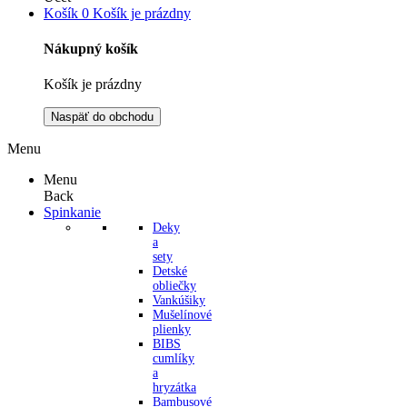
Košík
0
Košík je prázdny
Nákupný košík
Košík je prázdny
Naspäť do obchodu
Menu
Menu
Back
Spinkanie
Deky
a
sety
Detské
obliečky
Vankúšiky
Mušelínové
plienky
BIBS
cumlíky
a
hryzátka
Bambusové