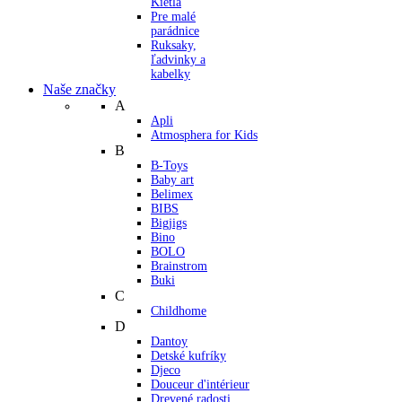
Kietla
Pre malé
parádnice
Ruksaky,
ľadvinky a
kabelky
Naše značky
A
Apli
Atmosphera for Kids
B
B-Toys
Baby art
Belimex
BIBS
Bigjigs
Bino
BOLO
Brainstrom
Buki
C
Childhome
D
Dantoy
Detské kufríky
Djeco
Douceur d'intérieur
Drevené radosti