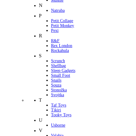
Mushie
N
Natruba
P
Petit Collage
Petit Monkey
Pexi
R
R&F
Rex London
Rockahula
S
Scrunch
Shellbag
Sleep Gadgets
Small Foot
Snails
Souza
Stonožka
Svojtka
T
Taf Toys
Tikiri
Tooky Toys
U
Usborne
V
Valabia