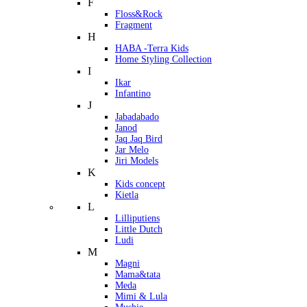
F
Floss&Rock
Fragment
H
HABA -Terra Kids
Home Styling Collection
I
Ikar
Infantino
J
Jabadabado
Janod
Jaq Jaq Bird
Jar Melo
Jiri Models
K
Kids concept
Kietla
L
Lilliputiens
Little Dutch
Ludi
M
Magni
Mama&tata
Meda
Mimi & Lula