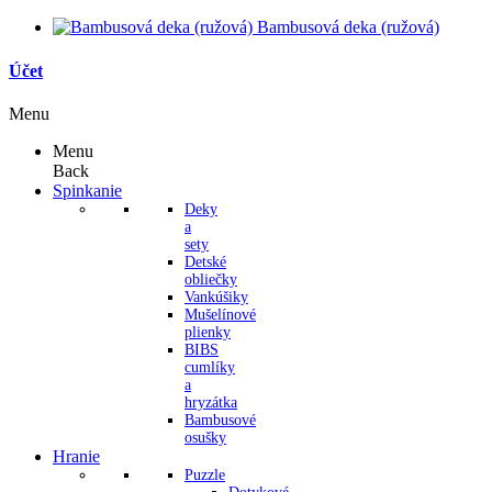
Bambusová deka (ružová)
Účet
Menu
Menu
Back
Spinkanie
Deky
a
sety
Detské
obliečky
Vankúšiky
Mušelínové
plienky
BIBS
cumlíky
a
hryzátka
Bambusové
osušky
Hranie
Puzzle