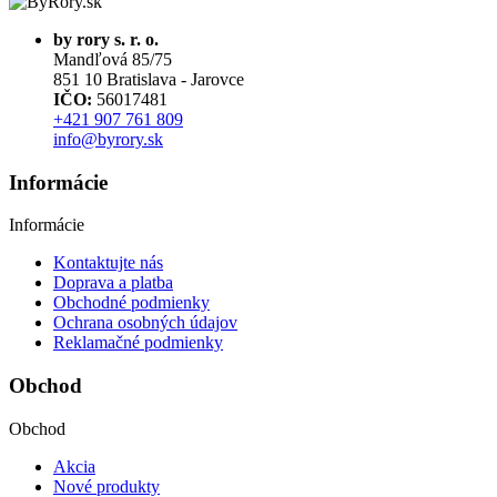
by rory s. r. o.
Mandľová 85/75
851 10 Bratislava - Jarovce
IČO:
56017481
+421 907 761 809
info@byrory.sk
Informácie
Informácie
Kontaktujte nás
Doprava a platba
Obchodné podmienky
Ochrana osobných údajov
Reklamačné podmienky
Obchod
Obchod
Akcia
Nové produkty