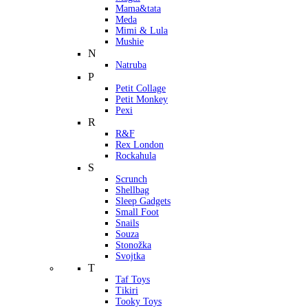
Mama&tata
Meda
Mimi & Lula
Mushie
N
Natruba
P
Petit Collage
Petit Monkey
Pexi
R
R&F
Rex London
Rockahula
S
Scrunch
Shellbag
Sleep Gadgets
Small Foot
Snails
Souza
Stonožka
Svojtka
T
Taf Toys
Tikiri
Tooky Toys