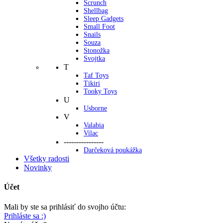
Scrunch
Shellbag
Sleep Gadgets
Small Foot
Snails
Souza
Stonožka
Svojtka
T
Taf Toys
Tikiri
Tooky Toys
U
Usborne
V
Valabia
Vilac
----------------
Darčeková poukážka
Všetky radosti
Novinky
Účet
Mali by ste sa prihlásiť do svojho účtu:
Prihláste sa :)