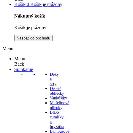
Košík
0
Košík je prázdny
Nákupný košík
Košík je prázdny
Naspäť do obchodu
Menu
Menu
Back
Spinkanie
Deky
a
sety
Detské
obliečky
Vankúšiky
Mušelínové
plienky
BIBS
cumlíky
a
hryzátka
Bambusové