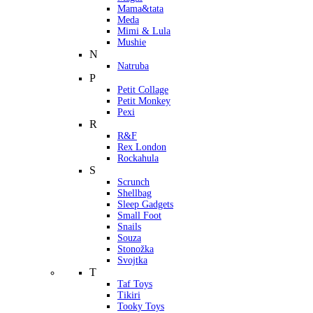
Mama&tata
Meda
Mimi & Lula
Mushie
N
Natruba
P
Petit Collage
Petit Monkey
Pexi
R
R&F
Rex London
Rockahula
S
Scrunch
Shellbag
Sleep Gadgets
Small Foot
Snails
Souza
Stonožka
Svojtka
T
Taf Toys
Tikiri
Tooky Toys