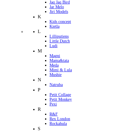
Jaq Jaq Bird
Jar Melo
Jiri Models
K
Kids concept
Kietla
L
Lilliputiens
Little Dutch
Ludi
M
Magni
Mama&tata
Meda
Mimi & Lula
Mushie
N
Natruba
P
Petit Collage
Petit Monkey
Pexi
R
R&F
Rex London
Rockahula
S