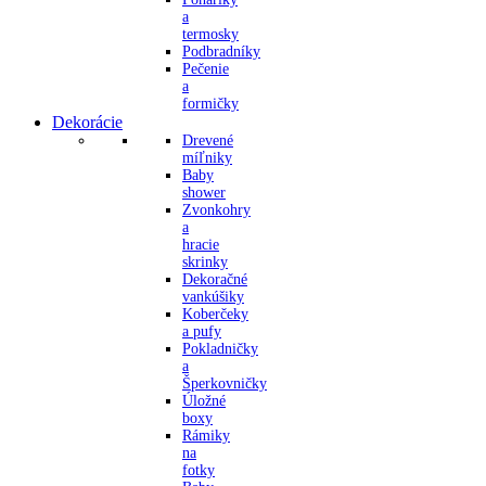
a
termosky
Podbradníky
Pečenie
a
formičky
Dekorácie
Drevené
míľniky
Baby
shower
Zvonkohry
a
hracie
skrinky
Dekoračné
vankúšiky
Koberčeky
a pufy
Pokladničky
a
Šperkovničky
Úložné
boxy
Rámiky
na
fotky