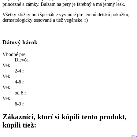
princezné a zámky. Balzam na pery je farebný a má jemný lesk.
Všetky zložky boli špeciálne vyvinuté pre jemnú detskú pokožku;
dermatologicky testované a tiež vegánske :))
Dátový hárok
Vhodné pre
Dievča
Vek
2-4 r
Vek
4-6 r
Vek
od 6 r
Vek
6-9 r
Zákazníci, ktorí si kúpili tento produkt,
kúpili tiež: