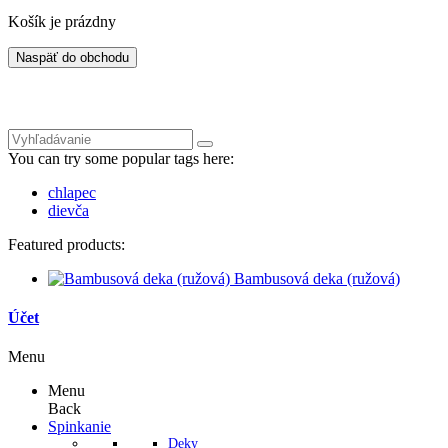
Košík je prázdny
Naspäť do obchodu
You can try some popular tags here:
chlapec
dievča
Featured products:
Bambusová deka (ružová)
Účet
Menu
Menu
Back
Spinkanie
Deky