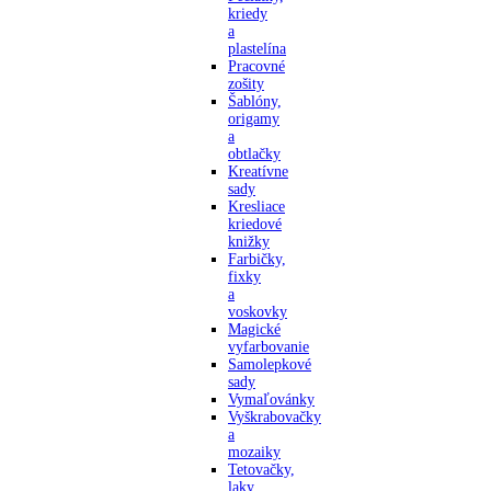
kriedy
a
plastelína
Pracovné
zošity
Šablóny,
origamy
a
obtlačky
Kreatívne
sady
Kresliace
kriedové
knižky
Farbičky,
fixky
a
voskovky
Magické
vyfarbovanie
Samolepkové
sady
Vymaľovánky
Vyškrabovačky
a
mozaiky
Tetovačky,
laky