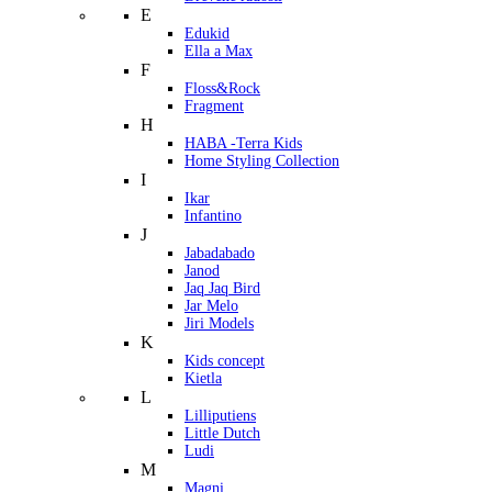
E
Edukid
Ella a Max
F
Floss&Rock
Fragment
H
HABA -Terra Kids
Home Styling Collection
I
Ikar
Infantino
J
Jabadabado
Janod
Jaq Jaq Bird
Jar Melo
Jiri Models
K
Kids concept
Kietla
L
Lilliputiens
Little Dutch
Ludi
M
Magni