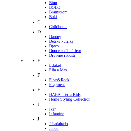
Bino
BOLO
Brainstrom
Buki
C
Childhome
D
Dantoy
Detské kufríky
Djeco
Douceur d'intérieur
Drevené radosti
E
Edukid
Ella a Max
F
Floss&Rock
Fragment
H
HABA -Terra Kids
Home Styling Collection
I
Ikar
Infantino
J
Jabadabado
Janod