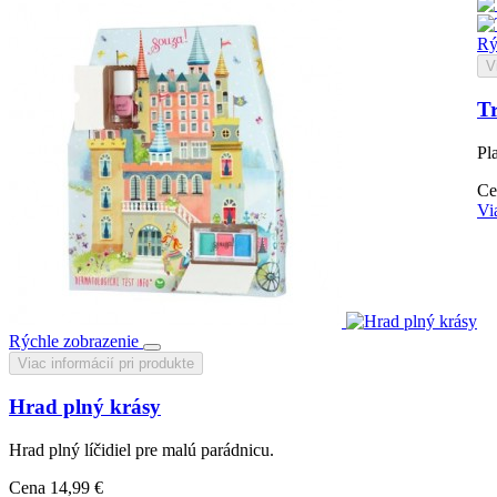
Rý
V
Tr
Pla
Ce
Vi
Rýchle zobrazenie
Viac informácií pri produkte
Hrad plný krásy
Hrad plný líčidiel pre malú parádnicu.
Cena
14,99 €