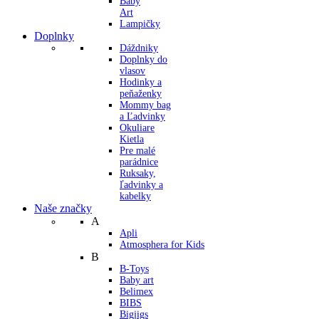
Baby
Art
Lampičky
Doplnky
Dáždniky
Doplnky do
vlasov
Hodinky a
peňaženky
Mommy bag
a Ľadvinky
Okuliare
Kietla
Pre malé
parádnice
Ruksaky,
ľadvinky a
kabelky
Naše značky
A
Apli
Atmosphera for Kids
B
B-Toys
Baby art
Belimex
BIBS
Bigjigs