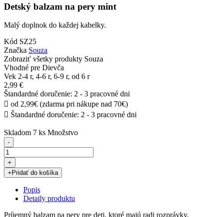
Detský balzam na pery mint
Malý doplnok do každej kabelky.
Kód
SZ25
Značka
Souza
Zobraziť všetky produkty Souza
Vhodné pre
Dievča
Vek
2-4 r, 4-6 r, 6-9 r, od 6 r
2,99 €
Štandardné doručenie: 2 - 3 pracovné dni

od 2,99€ (zdarma pri nákupe nad 70€)

Štandardné doručenie: 2 - 3 pracovné dni
Skladom
7 ks
Množstvo
-
+
+
Pridať do košíka
Popis
Detaily produktu
Príjemný balzam na pery pre deti, ktoré majú radi rozprávky,