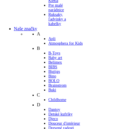
Kietla
Pre malé
parádnice
Ruksaky,
ľadvinky a
kabelky
Naše značky
A
Apli
Atmosphera for Kids
B
B-Toys
Baby art
Belimex
BIBS
Bigjigs
Bino
BOLO
Brainstrom
Buki
C
Childhome
D
Dantoy
Detské kufríky
Djeco
Douceur d'intérieur
Drevené radosti