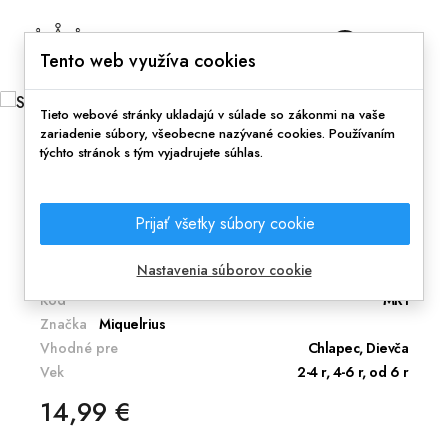
0
Tento web využíva cookies
Tieto webové stránky ukladajú v súlade so zákonmi na vaše
zariadenie súbory, všeobecne nazývané cookies. Používaním
týchto stránok s tým vyjadrujete súhlas.
Domov
Silikónové digitálne hodinky - Mačička
Prijať všetky súbory cookie
Śtýlove hodinky pre malých krpcov.
Nastavenia súborov cookie
Kód
MR1
Značka
Miquelrius
Vhodné pre
Chlapec, Dievča
Vek
2-4 r, 4-6 r, od 6 r
14,99 €