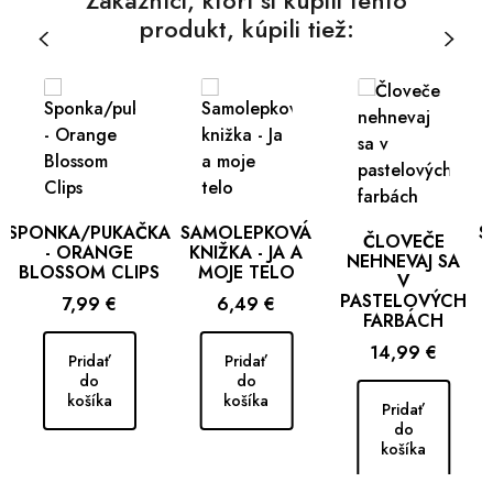
produkt, kúpili tiež:
SPONKA/PUKAČKA
SAMOLEPKOVÁ
S
ČLOVEČE
- ORANGE
KNIŽKA - JA A
NEHNEVAJ SA
BLOSSOM CLIPS
MOJE TELO
V
PASTELOVÝCH
Cena
Cena
7,99 €
6,49 €
FARBÁCH
Cena
14,99 €
Pridať
Pridať
do
do
košíka
košíka
Pridať
do
košíka