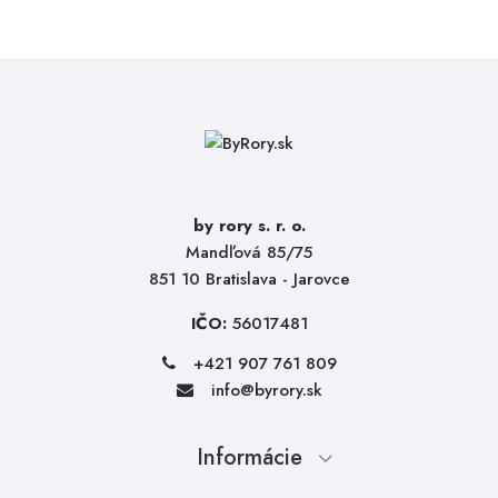
by rory s. r. o.
Mandľová 85/75
851 10 Bratislava - Jarovce
IČO:
56017481
+421 907 761 809
info@byrory.sk
Informácie